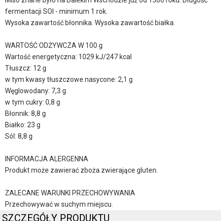
Miso znane było na Dalekim Wschodzie już od 1300 roku. Długość
fermentacji SOI - minimum 1 rok.
Wysoka zawartość błonnika. Wysoka zawartość białka.
WARTOŚĆ ODŻYWCZA W 100 g
Wartość energetyczna: 1029 kJ/247 kcal
Tłuszcz: 12 g
w tym kwasy tłuszczowe nasycone: 2,1 g
Węglowodany: 7,3 g
w tym cukry: 0,8 g
Błonnik: 8,8 g
Białko: 23 g
Sól: 8,8 g
INFORMACJA ALERGENNA
Produkt może zawierać zboża zwierające gluten.
ZALECANE WARUNKI PRZECHOWYWANIA
Przechowywać w suchym miejscu.
SZCZEGÓŁY PRODUKTU