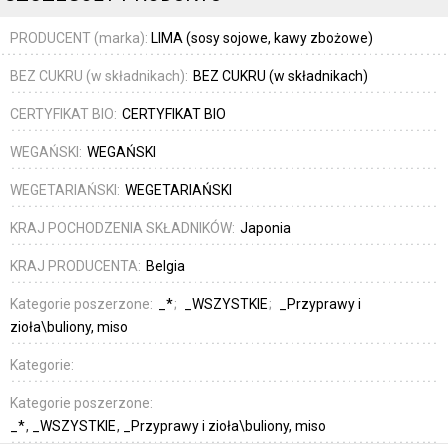
PRODUCENT (marka):
LIMA (sosy sojowe, kawy zbożowe)
BEZ CUKRU (w składnikach):
BEZ CUKRU (w składnikach)
CERTYFIKAT BIO:
CERTYFIKAT BIO
WEGAŃSKI:
WEGAŃSKI
WEGETARIAŃSKI:
WEGETARIAŃSKI
KRAJ POCHODZENIA SKŁADNIKÓW:
Japonia
KRAJ PRODUCENTA:
Belgia
Kategorie poszerzone:
_*
_WSZYSTKIE
_Przyprawy i
zioła\buliony, miso
Kategorie:
Kategorie poszerzone:
_*
_WSZYSTKIE
_Przyprawy i zioła\buliony, miso