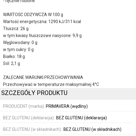
- ręcznie robione
WARTOŚĆ ODŻYWCZA W 100 g
Wartość energetyczna: 1290 kJ/311 kcal
Tłuszcz: 26 g
w tym kwasy tłuszczowe nasycone: 9,9 g
Węglowodany: 0 g
w tym cukry: 0 g
Białko: 18 g
Sól: 2,1 g
ZALECANE WARUNKI PRZECHOWYWANIA
Przechowywać w temperaturze maksymalnej 4°C
SZCZEGÓŁY PRODUKTU
PRODUCENT (marka):
PRIMAVERA (wędliny)
BEZ GLUTENU (deklaracja):
BEZ GLUTENU (deklaracja)
BEZ GLUTENU (w składnikach):
BEZ GLUTENU (w składnikach)