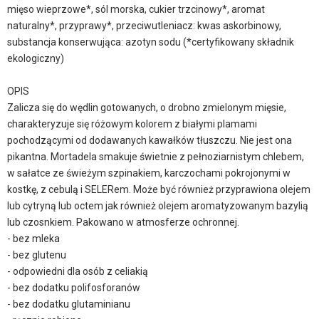
mięso wieprzowe*, sól morska, cukier trzcinowy*, aromat
naturalny*, przyprawy*, przeciwutleniacz: kwas askorbinowy,
substancja konserwująca: azotyn sodu (*certyfikowany składnik
ekologiczny)
OPIS
Zalicza się do wędlin gotowanych, o drobno zmielonym mięsie,
charakteryzuje się różowym kolorem z białymi plamami
pochodzącymi od dodawanych kawałków tłuszczu. Nie jest ona
pikantna. Mortadela smakuje świetnie z pełnoziarnistym chlebem,
w sałatce ze świeżym szpinakiem, karczochami pokrojonymi w
kostkę, z cebulą i SELERem. Może być również przyprawiona olejem
lub cytryną lub octem jak również olejem aromatyzowanym bazylią
lub czosnkiem. Pakowano w atmosferze ochronnej.
- bez mleka
- bez glutenu
- odpowiedni dla osób z celiakią
- bez dodatku polifosforanów
- bez dodatku glutaminianu