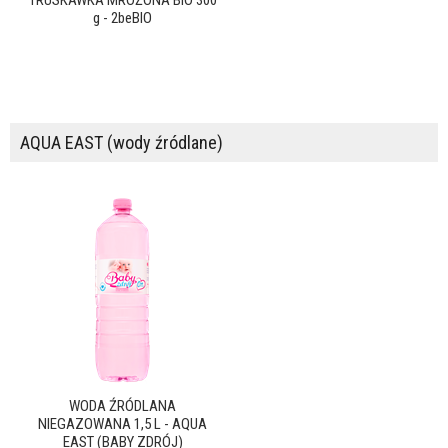
TRUSKAWKA MROŻONA BIO 300
g - 2beBIO
AQUA EAST (wody źródlane)
WODA ŹRÓDLANA
NIEGAZOWANA 1,5 L - AQUA
EAST (BABY ZDRÓJ)