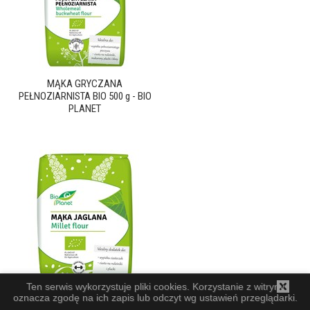
MĄKA GRYCZANA
PEŁNOZIARNISTA BIO 500 g - BIO
PLANET
Ten serwis wykorzystuje pliki cookies. Korzystanie z witryny
MĄKA JAGLANA BIO 1 kg - BIO
oznacza zgodę na ich zapis lub odczyt wg ustawień przeglądarki.