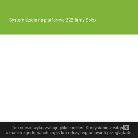
System działa na
platformie B2B
firmy Solex
Ten serwis wykorzystuje pliki cookies. Korzystanie z witryny
oznacza zgodę na ich zapis lub odczyt wg ustawień przeglądarki.