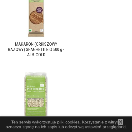
MAKARON (ORKISZOWY
RAZOWY) SPAGHETTI BIO 500 g -
ALB-GOLD
Ten serwis wykorzystuje pliki cookies. Korzystanie z witryny
oznacza zgodę na ich zapis lub odczyt wg ustawień przeglądarki.