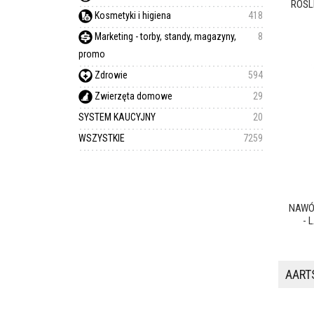
ROŚL
Kosmetyki i higiena
418
Marketing - torby, standy, magazyny,
8
promo
Zdrowie
594
Zwierzęta domowe
29
SYSTEM KAUCYJNY
20
WSZYSTKIE
7259
NAWÓ
- 
AARTS