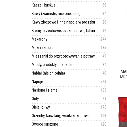
Kasze i kuskus
68
Kawy (ziarniste, mielone, inne)
84
Kawy zbożowe i inne napoje w proszku
28
Kremy orzechowe, czekoladowe, tahini
92
Makarony
244
Mąki i skrobie
135
Mieszanki do przygotowywania potraw
49
Miody, produkty pszczele
34
MA
Nabiał (nie chłodnia)
40
MRO
Napoje
529
Nasiona i ziarna
133
Octy
29
Oleje, oliwy
175
Orzechy, kasztany, wiórki kokosowe
103
Owoce suszone
126