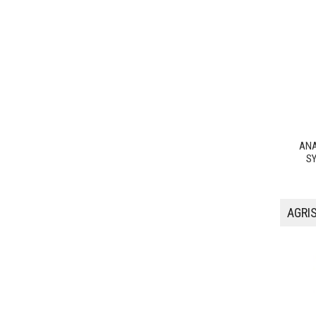
ANA
SY
AGRIS