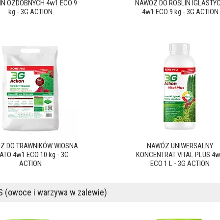
IN OZDOBNYCH 4w1 ECO 9
NAWÓZ DO ROŚLIN IGLASTY
kg - 3G ACTION
4w1 ECO 9 kg - 3G ACTION
Z DO TRAWNIKÓW WIOSNA
NAWÓZ UNIWERSALNY
LATO 4w1 ECO 10 kg - 3G
KONCENTRAT VITAL PLUS 4
ACTION
ECO 1 L - 3G ACTION
 (owoce i warzywa w zalewie)