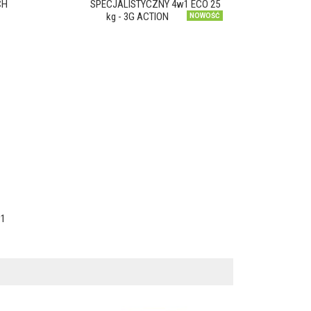
CH
SPECJALISTYCZNY 4w1 ECO 25
kg - 3G ACTION
NOWOŚĆ
w1