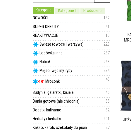
Kategorie
Kategorie II
Producenci
NOWOŚCI
132
SUPER DEBIUTY
41
F
REAKTYWACJE
10
MRO
Świeże (owoce i warzywa)
228
Lodówka inne
287
Nabiał
268
Mięso, wędliny, ryby
284
45
Mrożonki
Budynie, galaretki, kisiele
45
Dania gotowe (nie chłodnia)
55
Dodatki kulinarne
82
Herbaty i herbatki
401
JEŻY
Kakao, karob, czekolady do picia
27