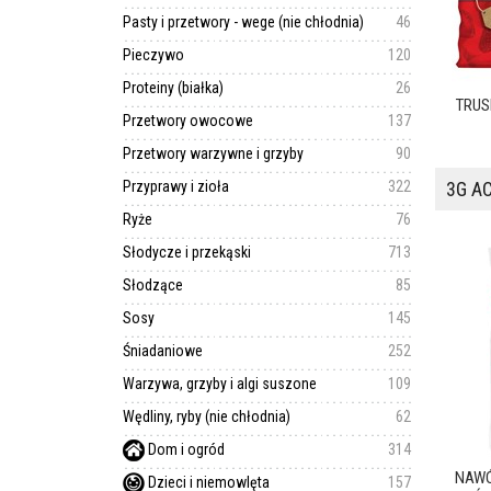
Pasty i przetwory - wege (nie chłodnia)
46
Pieczywo
120
Proteiny (białka)
26
TRUS
Przetwory owocowe
137
Przetwory warzywne i grzyby
90
Przyprawy i zioła
322
3G A
Ryże
76
Słodycze i przekąski
713
Słodzące
85
Sosy
145
Śniadaniowe
252
Warzywa, grzyby i algi suszone
109
Wędliny, ryby (nie chłodnia)
62
Dom i ogród
314
NAWÓ
Dzieci i niemowlęta
157