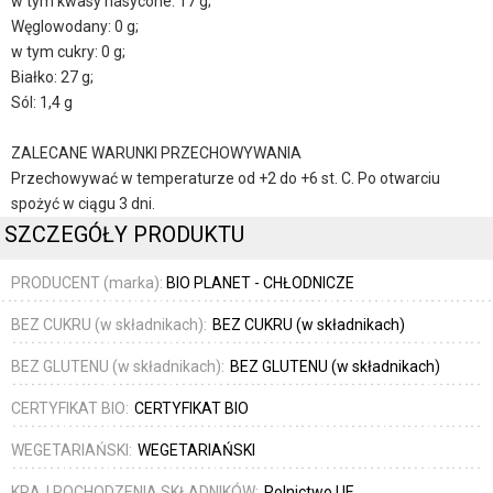
w tym kwasy nasycone: 17 g;
Węglowodany: 0 g;
w tym cukry: 0 g;
Białko: 27 g;
Sól: 1,4 g
ZALECANE WARUNKI PRZECHOWYWANIA
Przechowywać w temperaturze od +2 do +6 st. C. Po otwarciu
spożyć w ciągu 3 dni.
SZCZEGÓŁY PRODUKTU
PRODUCENT (marka):
BIO PLANET - CHŁODNICZE
BEZ CUKRU (w składnikach):
BEZ CUKRU (w składnikach)
BEZ GLUTENU (w składnikach):
BEZ GLUTENU (w składnikach)
CERTYFIKAT BIO:
CERTYFIKAT BIO
WEGETARIAŃSKI:
WEGETARIAŃSKI
KRAJ POCHODZENIA SKŁADNIKÓW:
Rolnictwo UE