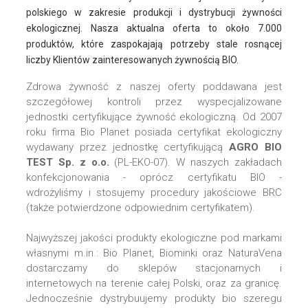
polskiego w zakresie produkcji i dystrybucji żywności
ekologicznej. Nasza aktualna oferta to około 7.000
produktów, które zaspokajają potrzeby stale rosnącej
liczby Klientów zainteresowanych żywnością BIO.
Zdrowa żywność z naszej oferty poddawana jest
szczegółowej kontroli przez wyspecjalizowane
jednostki certyfikujące żywność ekologiczną. Od 2007
roku firma Bio Planet posiada certyfikat ekologiczny
wydawany przez jednostkę certyfikującą
AGRO BIO
TEST Sp. z o.o.
(PL-EKO-07). W naszych zakładach
konfekcjonowania - oprócz certyfikatu BIO -
wdrożyliśmy i stosujemy procedury jakościowe BRC
(także potwierdzone odpowiednim certyfikatem).
Najwyższej jakości produkty ekologiczne pod markami
własnymi m.in.: Bio Planet, Biominki oraz NaturaVena
dostarczamy do sklepów stacjonarnych i
internetowych na terenie całej Polski, oraz za granicę.
Jednocześnie dystrybuujemy produkty bio szeregu