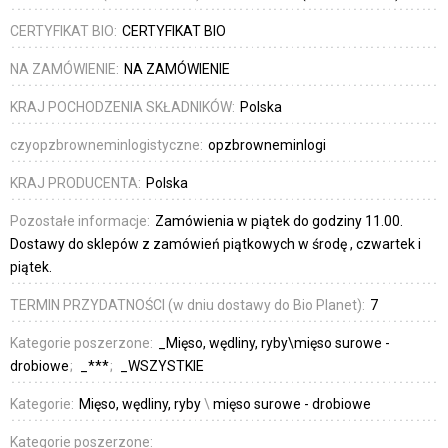
CERTYFIKAT BIO:
CERTYFIKAT BIO
NA ZAMÓWIENIE:
NA ZAMÓWIENIE
KRAJ POCHODZENIA SKŁADNIKÓW:
Polska
czyopzbrowneminlogistyczne:
opzbrowneminlogi
KRAJ PRODUCENTA:
Polska
Pozostałe informacje:
Zamówienia w piątek do godziny 11.00.
Dostawy do sklepów z zamówień piątkowych w środę , czwartek i
piątek.
TERMIN PRZYDATNOŚCI (w dniu dostawy do Bio Planet):
7
Kategorie poszerzone:
_Mięso, wędliny, ryby\mięso surowe -
drobiowe
_***
_WSZYSTKIE
Kategorie:
Mięso, wędliny, ryby
\
mięso surowe - drobiowe
Kategorie poszerzone: