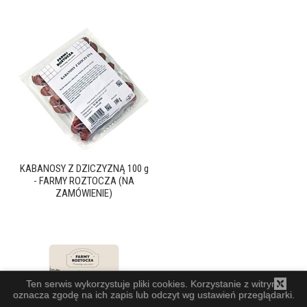
KABANOSY Z DZICZYZNĄ 100 g
- FARMY ROZTOCZA (NA
ZAMÓWIENIE)
Ten serwis wykorzystuje pliki cookies. Korzystanie z witryny
oznacza zgodę na ich zapis lub odczyt wg ustawień przeglądarki.