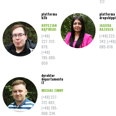
177
platforma
platforma
b2b
dropshipp
KRYSTIAN
JAGODA
KĄPIŃSKI
KAZUSEK
(+48)
(+48) 222
227-312-
342, (+48)
879,
085-076
(+48)
785-085-
059
dyrektor
departamentu
IT
MICHAŁ ZIMNY
(+48) 227-
312-862,
(+48) 785-
008-334