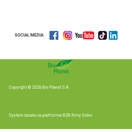
SOCIAL MEDIA:
Copyright © 2026 Bio Planet S.A.
System działa na
platformie B2B
firmy Solex