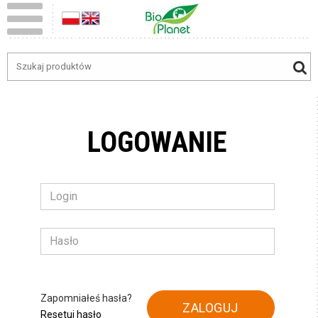
LOGOWANIE
Zapomniałeś hasła?
Resetuj hasło