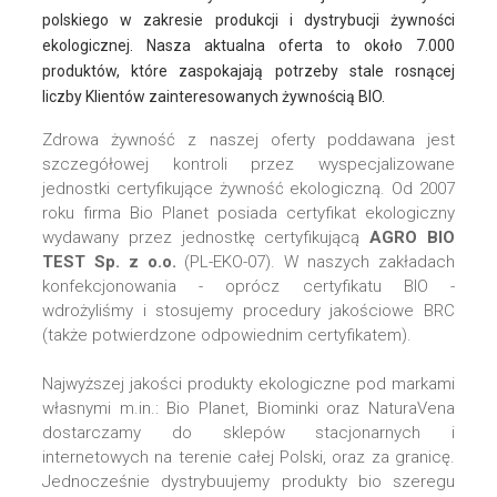
polskiego w zakresie produkcji i dystrybucji żywności
ekologicznej. Nasza aktualna oferta to około 7.000
produktów, które zaspokajają potrzeby stale rosnącej
liczby Klientów zainteresowanych żywnością BIO.
Zdrowa żywność z naszej oferty poddawana jest
szczegółowej kontroli przez wyspecjalizowane
jednostki certyfikujące żywność ekologiczną. Od 2007
roku firma Bio Planet posiada certyfikat ekologiczny
wydawany przez jednostkę certyfikującą
AGRO BIO
TEST Sp. z o.o.
(PL-EKO-07). W naszych zakładach
konfekcjonowania - oprócz certyfikatu BIO -
wdrożyliśmy i stosujemy procedury jakościowe BRC
(także potwierdzone odpowiednim certyfikatem).
Najwyższej jakości produkty ekologiczne pod markami
własnymi m.in.: Bio Planet, Biominki oraz NaturaVena
dostarczamy do sklepów stacjonarnych i
internetowych na terenie całej Polski, oraz za granicę.
Jednocześnie dystrybuujemy produkty bio szeregu