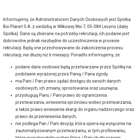
Informujemy, że Administratorem Danych Osobowych jest Spółka
Bio Planet S.A. z siedzibą w Wilkowej Wsi 7, 05-084 Leszno (dalej
Spółka). Dane są zbierane na potrzeby rekrutacji, ich podanie jest
dobrowolne jednak niezbędne do uczestniczenia w procesie
rekrutacji. Będą one przechowywane do zakończenia procesu
rekrutacji, nie dłużej niż 6 miesięcy. Ponadto informujemy, że:
podane dane osobowe będą przetwarzane przez Spółkę na
podstawie wyrażonej przez Panią / Pana zgody,
ma Pani / Pan prawo żądać dostępu do swoich danych
osobowych, ich zmiany, sprostowania oraz usunięcia,
przysługują Panu / Pani prawo do ograniczenia
przetwarzania, wniesienia sprzeciwu wobec przetwarzania,
a także prawo wniesienia skargi do organu nadzorczego oraz
prawo do przeniesienia danych,
nie podlega Pan / Pani decyzji, która opiera się wyłącznie na
zautomatyzowanym przetwarzaniu, w tym profilowaniu,
które wywoływałoby wobec Pana / Pani skutki prawne.