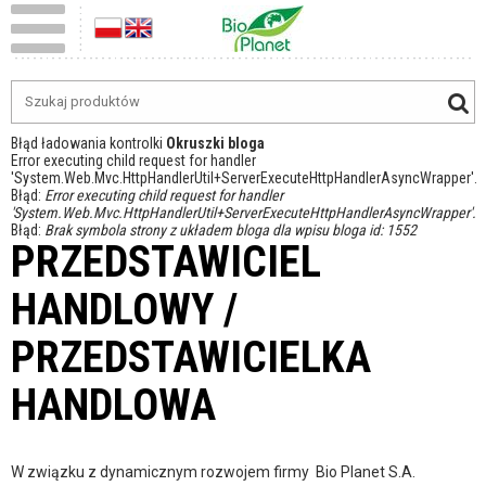
Błąd ładowania kontrolki
Okruszki bloga
Error executing child request for handler
'System.Web.Mvc.HttpHandlerUtil+ServerExecuteHttpHandlerAsyncWrapper'.
Błąd:
Error executing child request for handler
'System.Web.Mvc.HttpHandlerUtil+ServerExecuteHttpHandlerAsyncWrapper'.
Błąd:
Brak symbola strony z układem bloga dla wpisu bloga id: 1552
PRZEDSTAWICIEL
HANDLOWY /
PRZEDSTAWICIELKA
HANDLOWA
W związku z dynamicznym rozwojem firmy Bio Planet S.A.