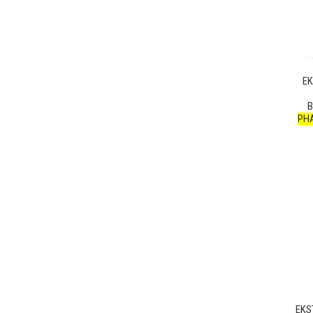
E
B
PH
EKS