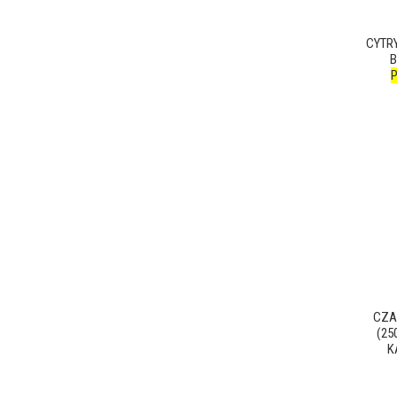
CYTR
B
CZA
(25
K