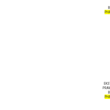
B
PH
EKS
PRAW
B
PH