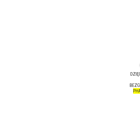
DZIĘ
BEZG
PH