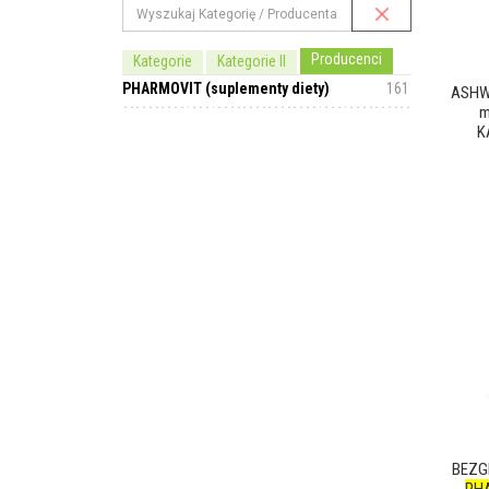
Producenci
Kategorie
Kategorie II
PHARMOVIT (suplementy diety)
161
ASHW
m
K
BEZG