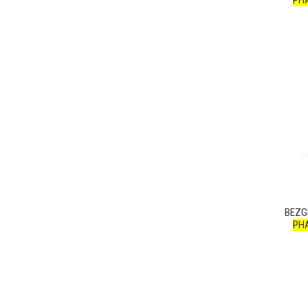
PH
BEZG
PH