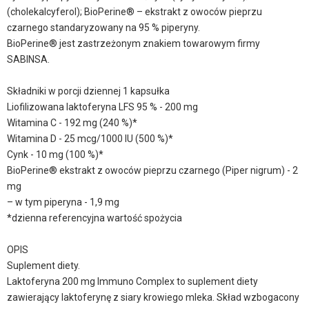
(cholekalcyferol); BioPerine® – ekstrakt z owoców pieprzu
czarnego standaryzowany na 95 % piperyny.
BioPerine® jest zastrzeżonym znakiem towarowym firmy
SABINSA.
Składniki w porcji dziennej 1 kapsułka
Liofilizowana laktoferyna LFS 95 % - 200 mg
Witamina C - 192 mg (240 %)*
Witamina D - 25 mcg/1000 IU (500 %)*
Cynk - 10 mg (100 %)*
BioPerine® ekstrakt z owoców pieprzu czarnego (Piper nigrum) - 2
mg
– w tym piperyna - 1,9 mg
*dzienna referencyjna wartość spożycia
OPIS
Suplement diety.
Laktoferyna 200 mg Immuno Complex to suplement diety
zawierający laktoferynę z siary krowiego mleka. Skład wzbogacony