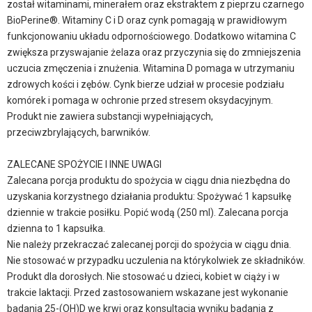
został witaminami, minerałem oraz ekstraktem z pieprzu czarnego
BioPerine®. Witaminy C i D oraz cynk pomagają w prawidłowym
funkcjonowaniu układu odpornościowego. Dodatkowo witamina C
zwiększa przyswajanie żelaza oraz przyczynia się do zmniejszenia
uczucia zmęczenia i znużenia. Witamina D pomaga w utrzymaniu
zdrowych kości i zębów. Cynk bierze udział w procesie podziału
komórek i pomaga w ochronie przed stresem oksydacyjnym.
Produkt nie zawiera substancji wypełniających,
przeciwzbrylających, barwników.
ZALECANE SPOŻYCIE I INNE UWAGI
Zalecana porcja produktu do spożycia w ciągu dnia niezbędna do
uzyskania korzystnego działania produktu: Spożywać 1 kapsułkę
dziennie w trakcie posiłku. Popić wodą (250 ml). Zalecana porcja
dzienna to 1 kapsułka.
Nie należy przekraczać zalecanej porcji do spożycia w ciągu dnia.
Nie stosować w przypadku uczulenia na którykolwiek ze składników.
Produkt dla dorosłych. Nie stosować u dzieci, kobiet w ciąży i w
trakcie laktacji. Przed zastosowaniem wskazane jest wykonanie
badania 25-(OH)D we krwi oraz konsultacja wyniku badania z