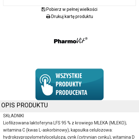
Pobierz w pełnej wielkości
Drukuj kartę produktu
OPIS PRODUKTU
SKŁADNIKI
Liofilizowana laktoferyna LFS 95 % z krowiego MLEKA (MLEKO);
witamina C (kwas L-askorbinowy); kapsułka celulozowa:
hydroksypropylometyloceluloza; cynk (cytrynian cynku); witamina D