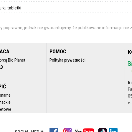
ki, tabletki
y poprawne, jednak nie gwarantujemy, że publikowane informacje nie z
RACA
POMOC
K
orcą Bio Planet
Polityka prywatności
2B
Bi
PIĆ
F
onarne
05
nackie
e-
rnetowe
SOCIAL MEDIA: