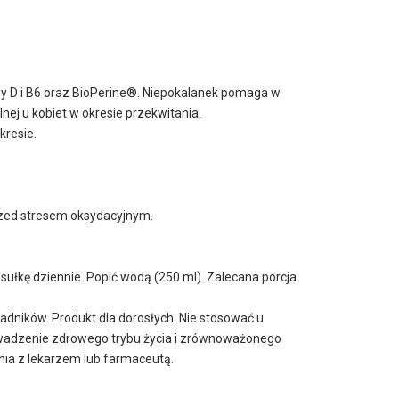
ny D i B6 oraz BioPerine®. Niepokalanek pomaga w
j u kobiet w okresie przekwitania.
kresie.
rzed stresem oksydacyjnym.
ułkę dziennie. Popić wodą (250 ml). Zalecana porcja
ładników. Produkt dla dorosłych. Nie stosować u
 prowadzenie zdrowego trybu życia i zrównoważonego
ia z lekarzem lub farmaceutą.