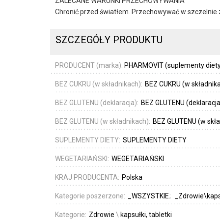
ZALECANE WARUNKI PRZECHOWYWANIA
Chronić przed światłem. Przechowywać w szczelnie 
SZCZEGÓŁY PRODUKTU
PRODUCENT (marka):
PHARMOVIT (suplementy diety
BEZ CUKRU (w składnikach):
BEZ CUKRU (w składnik
BEZ GLUTENU (deklaracja):
BEZ GLUTENU (deklaracja
BEZ GLUTENU (w składnikach):
BEZ GLUTENU (w skła
SUPLEMENTY DIETY:
SUPLEMENTY DIETY
WEGETARIAŃSKI:
WEGETARIAŃSKI
KRAJ PRODUCENTA:
Polska
Kategorie poszerzone:
_WSZYSTKIE
_Zdrowie\kapsu
Kategorie:
Zdrowie
\
kapsułki, tabletki