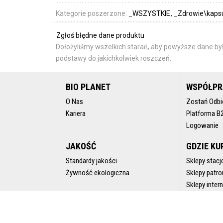
Kategorie poszerzone:
_WSZYSTKIE
_Zdrowie\kapsuł
Zgłoś błędne dane produktu
Dołożyliśmy wszelkich starań, aby powyższe dane był
podstawy do jakichkolwiek roszczeń.
BIO PLANET
WSPÓŁP
O Nas
Zostań Odbi
Kariera
Platforma B
Logowanie
JAKOŚĆ
GDZIE KU
Standardy jakości
Sklepy stacj
Żywność ekologiczna
Sklepy patro
Sklepy inte