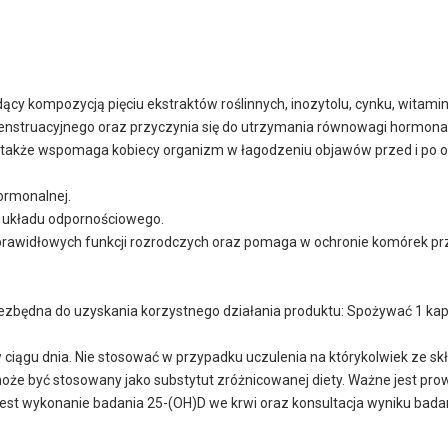
cy kompozycją pięciu ekstraktów roślinnych, inozytolu, cynku, witami
struacyjnego oraz przyczynia się do utrzymania równowagi hormonalne
 także wspomaga kobiecy organizm w łagodzeniu objawów przed i po o
ormonalnej.
układu odpornościowego.
prawidłowych funkcji rozrodczych oraz pomaga w ochronie komórek p
iezbędna do uzyskania korzystnego działania produktu: Spożywać 1 kaps
w ciągu dnia. Nie stosować w przypadku uczulenia na którykolwiek ze sk
 nie może być stosowany jako substytut zróżnicowanej diety. Ważne jest
st wykonanie badania 25-(OH)D we krwi oraz konsultacja wyniku badan