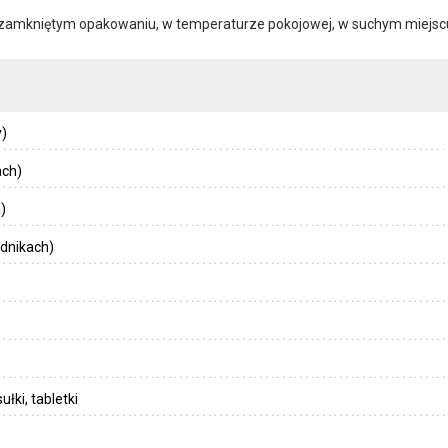
zamkniętym opakowaniu, w temperaturze pokojowej, w suchym miejscu,
)
ach)
)
dnikach)
łki, tabletki