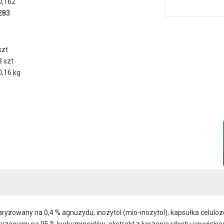
0,162
283
szt
8 szt
0,16 kg
yzowany na 0,4 % agnuzydu; inozytol (mio-inozytol); kapsułka celulo
ryzowany na 95 % kurkuminoidów; ekstrakt z korzenia rdestu japońskie