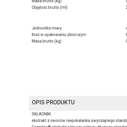
Masa brutto (kg)
Objętość brutto (ml)
Jednostka miary
Ilość w opakowaniu zbiorczym
Masa brutto (kg)
OPIS PRODUKTU
SKŁADNIKI
ekstrakt z owoców niepokalanka zwyczajnego standar
Complex® ekstrakt z kłączy ostryżu długiego standa