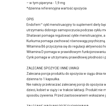
– w tym piperyna - 1,9 mg
*dzienna referencyjna wartość spożycia
OPIS
Endofem™ cykl menstruacyjny to suplement diety będą
utrzymaniu dobrego samopoczucia podczas cyklu men
Shatavari pomaga regulować cykle menstruacyjne, a
Kurkuma pomaga zachować równowagę psychiczną.
Witamina B6 przyczynia się do regulacji aktywności h
Witamina D pomaga w prawidłowym funkcjonowaniu 
Cynk pomaga w utrzymaniu prawidłowej płodności i 
ZALECANE SPOŻYCIE I INNE UWAGI
Zalecana porcja produktu do spożycia w ciągu dnia n
dzienna to 1 kapsułka.
Nie należy przekraczać zalecanej porcji do spożycia 
dzieci, kobiet w ciąży i w trakcie laktacji. Produkt
sposobu żywienia. Przed zastosowaniem wskazane je