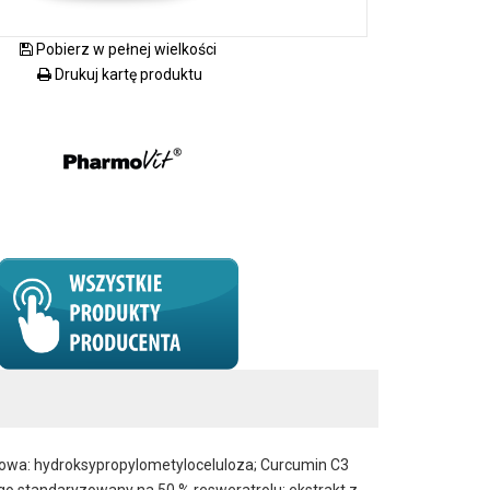
Pobierz w pełnej wielkości
Drukuj kartę produktu
zowa: hydroksypropylometyloceluloza; Curcumin C3
go standaryzowany na 50 % resweratrolu; ekstrakt z