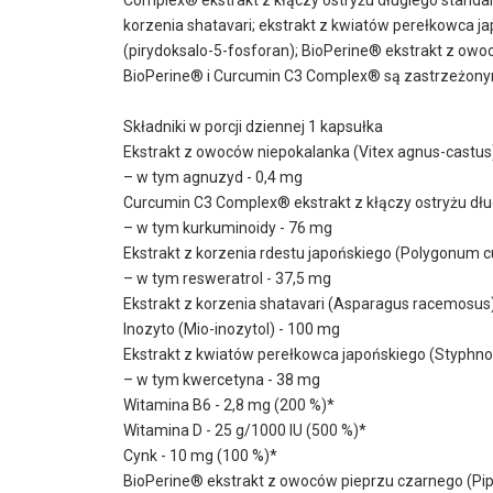
korzenia shatavari; ekstrakt z kwiatów perełkowca j
(pirydoksalo-5-fosforan); BioPerine® ekstrakt z ow
BioPerine® i Curcumin C3 Complex® są zastrzeżon
Składniki w porcji dziennej 1 kapsułka
Ekstrakt z owoców niepokalanka (Vitex agnus-castus
– w tym agnuzyd - 0,4 mg
Curcumin C3 Complex® ekstrakt z kłączy ostryżu dłu
– w tym kurkuminoidy - 76 mg
Ekstrakt z korzenia rdestu japońskiego (Polygonum 
– w tym resweratrol - 37,5 mg
Ekstrakt z korzenia shatavari (Asparagus racemosus
Inozyto (Mio-inozytol) - 100 mg
Ekstrakt z kwiatów perełkowca japońskiego (Styphno
– w tym kwercetyna - 38 mg
Witamina B6 - 2,8 mg (200 %)*
Witamina D - 25 g/1000 IU (500 %)*
Cynk - 10 mg (100 %)*
BioPerine® ekstrakt z owoców pieprzu czarnego (Pip