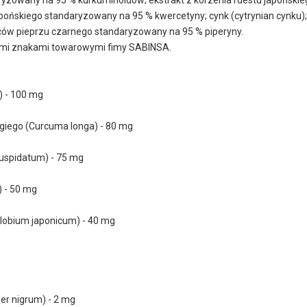
apońskiego standaryzowany na 95 % kwercetyny; cynk (cytrynian cynku);
oców pieprzu czarnego standaryzowany na 95 % piperyny.
ymi znakami towarowymi fimy SABINSA.
) - 100 mg
giego (Curcuma longa) - 80 mg
cuspidatum) - 75 mg
) - 50 mg
lobium japonicum) - 40 mg
er nigrum) - 2 mg