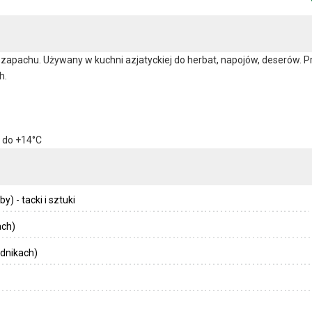
zapachu. Używany w kuchni azjatyckiej do herbat, napojów, deserów. Prz
h.
 do +14°C
) - tacki i sztuki
ach)
dnikach)