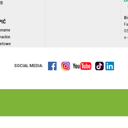
2B
Bi
PIĆ
F
onarne
05
nackie
e-
rnetowe
SOCIAL MEDIA: