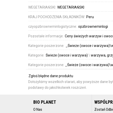
WEGETARIAŃSKI:
WEGETARIAŃSKI
KRAJ POCHODZENIA SKŁADNIKÓW:
Peru
czyopzbrowneminlogistyczne:
opzbrowneminlogi
Pozostałe informacje:
Ceny świeżych warzyw i owoc
Kategorie poszerzone:
_Świeże (owoce i warzywa)\w
Kategorie:
Świeże (owoce i warzywa)
\
warzywa, grzy
Kategorie poszerzone:
_Świeże (owoce i warzywa)\w
Zgłoś błędne dane produktu
Dołożyliśmy wszelkich starań, aby powyższe dane był
podstawy do jakichkolwiek roszczeń.
BIO PLANET
WSPÓŁP
O Nas
Zostań Odbi