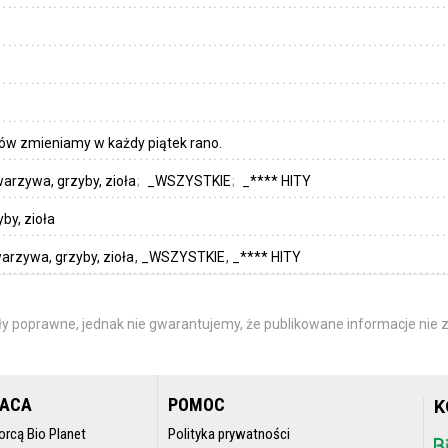
ów zmieniamy w każdy piątek rano.
arzywa, grzyby, zioła
_WSZYSTKIE
_**** HITY
by, zioła
arzywa, grzyby, zioła
_WSZYSTKIE
_**** HITY
y poprawne, jednak nie gwarantujemy, że publikowane informacje nie z
RACA
POMOC
K
orcą Bio Planet
Polityka prywatności