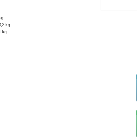
kg
0,3 kg
1 kg