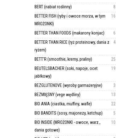
BERT (nabiał roślinny)
8
BETTER FISH (ryby i owoce morza, w tym
16
MROŻONKI)
BETTER THAN FOODS (makarony konjac)
6
BETTER THAN RICE (ryż proteinowy, dania z
4
ryżem)
BETT'R (smoothie, kremy, praliny)
25
BEUTELSBACHER (soki, napoje, ocet
19
jabłkowy)
BEZGLUTENOVE (wyroby garmażeryjne)
3
BEZMIĘSNY (vege wędliny)
13
BIO ANIA (ciastka, muffiny, wafle)
22
BIO BANDITS (sosy, majonezy, ketchup)
5
BIO INSIDE (MROŻONKI - owoce, warz.,
10
dania gotowe)