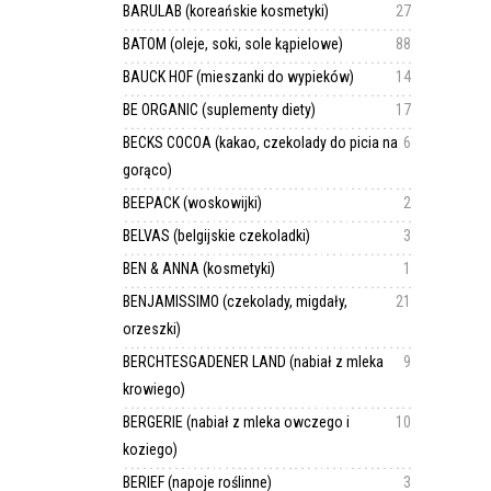
BARULAB (koreańskie kosmetyki)
27
BATOM (oleje, soki, sole kąpielowe)
88
BAUCK HOF (mieszanki do wypieków)
14
BE ORGANIC (suplementy diety)
17
BECKS COCOA (kakao, czekolady do picia na
6
gorąco)
BEEPACK (woskowijki)
2
BELVAS (belgijskie czekoladki)
3
BEN & ANNA (kosmetyki)
1
BENJAMISSIMO (czekolady, migdały,
21
orzeszki)
BERCHTESGADENER LAND (nabiał z mleka
9
krowiego)
BERGERIE (nabiał z mleka owczego i
10
koziego)
BERIEF (napoje roślinne)
3