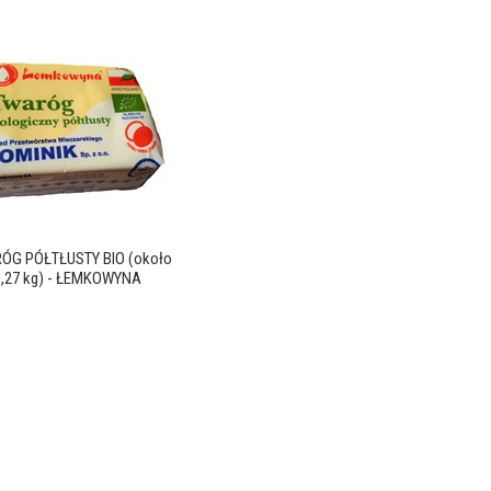
ÓG PÓŁTŁUSTY BIO (około
0,27 kg) - ŁEMKOWYNA