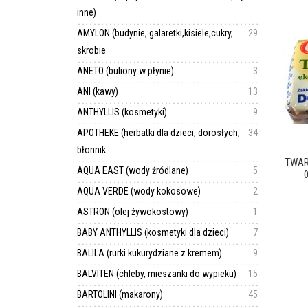
inne)
AMYLON (budynie, galaretki,kisiele,cukry,
29
skrobie
ANETO (buliony w płynie)
3
ANI (kawy)
13
ANTHYLLIS (kosmetyki)
9
APOTHEKE (herbatki dla dzieci, dorosłych,
34
błonnik
TWAR
AQUA EAST (wody źródlane)
5
AQUA VERDE (wody kokosowe)
2
ASTRON (olej żywokostowy)
1
BABY ANTHYLLIS (kosmetyki dla dzieci)
7
BALILA (rurki kukurydziane z kremem)
9
BALVITEN (chleby, mieszanki do wypieku)
15
BARTOLINI (makarony)
45