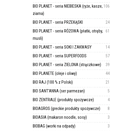
BIO PLANET - seria NIEBIESKA (ryże, kasze,
106
ziarna)
BIO PLANET - seria PRZEKĄSKI
24
BIO PLANET - seria RÓŻOWA (płatki, otręby,
61
musli)
BIO PLANET - seria SOKI I ZAKWASY
14
BIO PLANET - seria SUPERFOODS
57
BIO PLANET - seria ZIELONA (strączkowe)
39
BIO PLANETE (oleje i oliwy)
44
BIO RAJ (100 % z Polski)
21
BIO SANT'ANNA (ser parmezan)
5
BIO ZENTRALE (produkty spożywcze)
4
BIOAGROS (greckie produkty spożywcze)
8
BIOASIA (makaron noodle, sosy)
3
BIOBAG (worki na odpady)
3