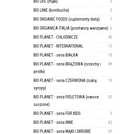
BIO LIFE (mąki)
5
BIO LINIE (kombucha)
2
BIO ORGANIC FOODS (suplementy diety)
7
BIO ORGANICA ITALIA (przetwory warzywne)
6
BIO PLANET - CHŁODNICZE
45
BIO PLANET - INTERNATIONAL
15
BIO PLANET - seria BIAŁKA
10
BIO PLANET - seria BRĄZOWA (orzechy i
49
pestki)
BIO PLANET - seria CZERWONA (cukry,
19
syropy)
BIO PLANET - seria FIOLETOWA (owoce
55
suszone)
BIO PLANET - seria FOR KIDS
3
BIO PLANET - seria INNE
62
BIO PLANET - seria MĄKI I SKROBIE
50