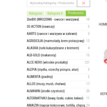
Producenci
Kategorie
Kategorie II
2beBIO (MROŻONKI - owoce i warzywa)
10
HOMI
3G ACTION (nawozy)
5
AARTS (owoce i warzywa w zalewie)
3
AGRISICILIA (marmolady, krem pistacjowy)
13
ALASKA (rurki kukurydziane z kremem)
4
ALB-GOLD (makarony)
15
ALCE NERO (włoskie produkty)
121
ALEPIA (mydła, orzechy piorące, ałun)
5
ALIMENTA (piadiny)
2
ALLOS (musy, musli, chałwa)
17
ALMAWIN (środki czystości)
20
KEFI
ALTERNATIVA3 (kawy, lizaki, cukier, kakao)
11
AMAIZIN (napoje kokosowe, tortilla, chipsy,
24