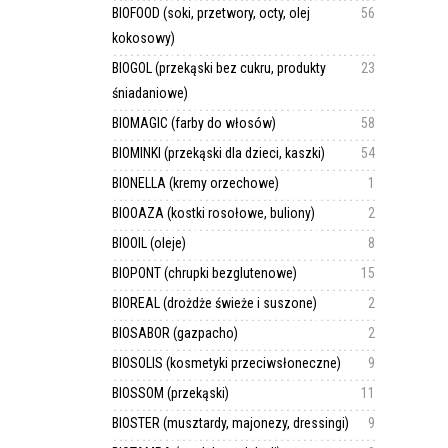
BIOFOOD (soki, przetwory, octy, olej
56
kokosowy)
BIOGOL (przekąski bez cukru, produkty
23
śniadaniowe)
BIOMAGIC (farby do włosów)
58
BIOMINKI (przekąski dla dzieci, kaszki)
54
BIONELLA (kremy orzechowe)
1
BIOOAZA (kostki rosołowe, buliony)
2
BIOOIL (oleje)
8
BIOPONT (chrupki bezglutenowe)
15
BIOREAL (drożdże świeże i suszone)
2
BIOSABOR (gazpacho)
2
BIOSOLIS (kosmetyki przeciwsłoneczne)
9
BIOSSOM (przekąski)
11
BIOSTER (musztardy, majonezy, dressingi)
9