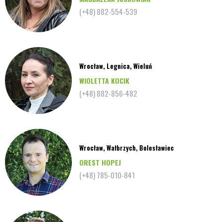
(+48) 882-554-539
Wrocław, Legnica, Wieluń
WIOLETTA KOCIK
(+48) 882-856-482
Wrocław, Wałbrzych, Bolesławiec
OREST HOPEJ
(+48) 785-010-841