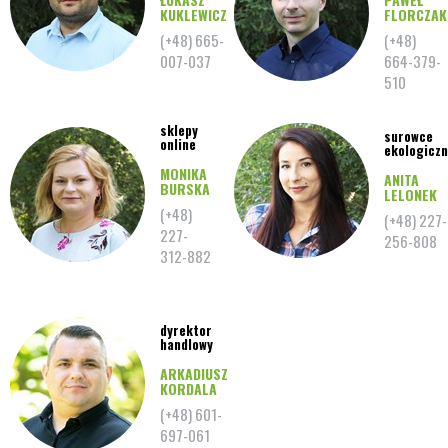
KUKLEWICZ
FLORCZAK
(+48) 665-
(+48)
007-037
664-379-
510
sklepy
surowce
online
ekologicz
MONIKA
ANITA
BURSKA
LELONEK
(+48)
(+48) 227-
227-
256-808
312-882
dyrektor
handlowy
ARKADIUSZ
KORDALA
(+48) 601-
697-061