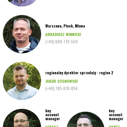
Warszawa, Płock, Mława
ARKADIUSZ WINNICKI
(+48) 660-719-550
regionalny dyrektor sprzedaży - region 2
JAKUB SOSNOWSKI
(+48) 785-010-854
key
key
account
account
manager
manager
ŁUKASZ
PAWEŁ