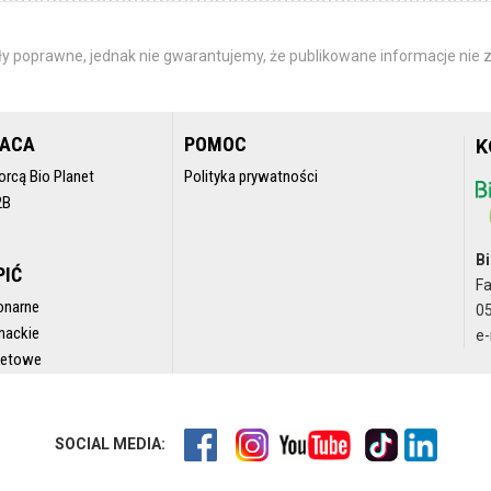
y poprawne, jednak nie gwarantujemy, że publikowane informacje nie z
RACA
POMOC
K
orcą Bio Planet
Polityka prywatności
2B
Bi
PIĆ
F
onarne
05
nackie
e-
rnetowe
SOCIAL MEDIA: