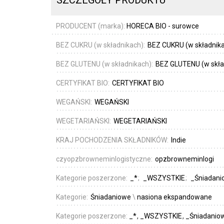
SZCZEGÓŁY PRODUKTU
PRODUCENT (marka):
HORECA BIO - surowce
BEZ CUKRU (w składnikach):
BEZ CUKRU (w składnik
BEZ GLUTENU (w składnikach):
BEZ GLUTENU (w skła
CERTYFIKAT BIO:
CERTYFIKAT BIO
WEGAŃSKI:
WEGAŃSKI
WEGETARIAŃSKI:
WEGETARIAŃSKI
KRAJ POCHODZENIA SKŁADNIKÓW:
Indie
czyopzbrowneminlogistyczne:
opzbrowneminlogi
Kategorie poszerzone:
_*
_WSZYSTKIE
_Śniadani
Kategorie:
Śniadaniowe
\
nasiona ekspandowane
Kategorie poszerzone:
_*
_WSZYSTKIE
_Śniadanio