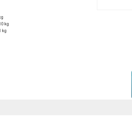
kg
10 kg
1 kg