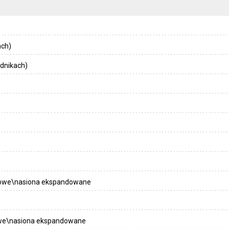
ach)
dnikach)
owe\nasiona ekspandowane
we\nasiona ekspandowane