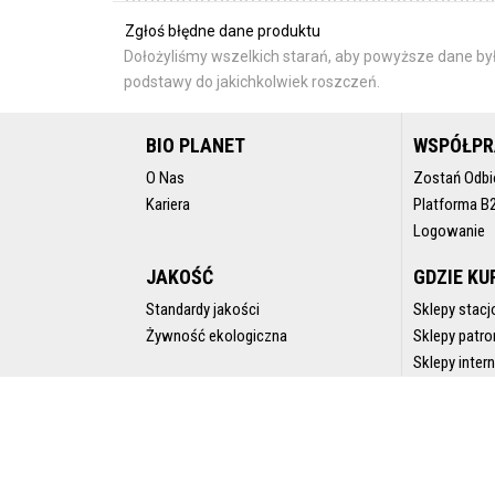
Zgłoś błędne dane produktu
Dołożyliśmy wszelkich starań, aby powyższe dane był
podstawy do jakichkolwiek roszczeń.
BIO PLANET
WSPÓŁP
O Nas
Zostań Odbi
Kariera
Platforma B
Logowanie
JAKOŚĆ
GDZIE KU
Standardy jakości
Sklepy stacj
Żywność ekologiczna
Sklepy patro
Sklepy inte