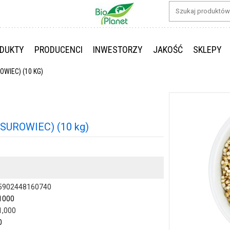
DUKTY
PRODUCENCI
INWESTORZY
JAKOŚĆ
SKLEPY
WIEC) (10 KG)
UROWIEC) (10 kg)
5902448160740
1000
1,000
0