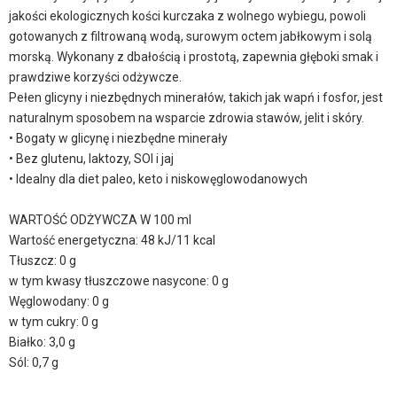
jakości ekologicznych kości kurczaka z wolnego wybiegu, powoli
gotowanych z filtrowaną wodą, surowym octem jabłkowym i solą
morską. Wykonany z dbałością i prostotą, zapewnia głęboki smak i
prawdziwe korzyści odżywcze.
Pełen glicyny i niezbędnych minerałów, takich jak wapń i fosfor, jest
naturalnym sposobem na wsparcie zdrowia stawów, jelit i skóry.
• Bogaty w glicynę i niezbędne minerały
• Bez glutenu, laktozy, SOI i jaj
• Idealny dla diet paleo, keto i niskowęglowodanowych
WARTOŚĆ ODŻYWCZA W 100 ml
Wartość energetyczna: 48 kJ/11 kcal
Tłuszcz: 0 g
w tym kwasy tłuszczowe nasycone: 0 g
Węglowodany: 0 g
w tym cukry: 0 g
Białko: 3,0 g
Sól: 0,7 g