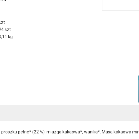
szt
24 szt
0,11 kg
w proszku pełne* (22 %), miazga kakaowa*, wanilia*. Masa kakaowa mi