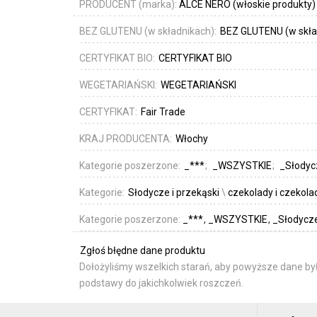
PRODUCENT (marka):
ALCE NERO (włoskie produkty)
BEZ GLUTENU (w składnikach):
BEZ GLUTENU (w skła
CERTYFIKAT BIO:
CERTYFIKAT BIO
WEGETARIAŃSKI:
WEGETARIAŃSKI
CERTYFIKAT:
Fair Trade
KRAJ PRODUCENTA:
Włochy
Kategorie poszerzone:
_***
_WSZYSTKIE
_Słodycz
Kategorie:
Słodycze i przekąski
\
czekolady i czekola
Kategorie poszerzone:
_***
_WSZYSTKIE
_Słodycze
Zgłoś błędne dane produktu
Dołożyliśmy wszelkich starań, aby powyższe dane był
podstawy do jakichkolwiek roszczeń.