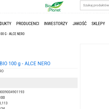
DUKTY
PRODUCENCI
INWESTORZY
JAKOŚĆ
SKLEPY
00 G - ALCE NERO
IO 100 g - ALCE NERO
ERO
8009004901193
100
0,113
124