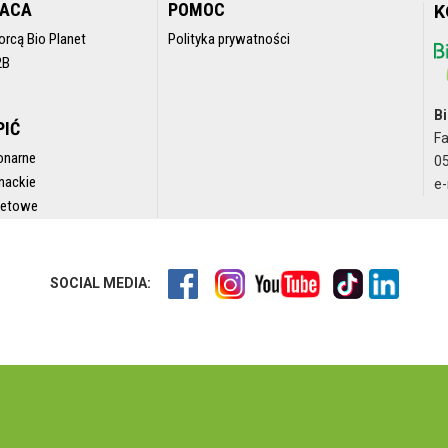
RACA
POMOC
K
orcą Bio Planet
Polityka prywatności
2B
Bi
PIĆ
F
onarne
05
nackie
e-
rnetowe
SOCIAL MEDIA: