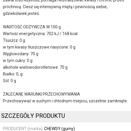
zawartości ksylitolu, pomaga neutralizować kwasy i chronić przed
próchnicą. Ciesz się intensywną miętą i pewnością siebie,
gdziekolwiek jesteś.
WARTOŚĆ ODŻYWCZA W 100 g
Wartość energetyczna: 702 kJ / 168 kcal
Tłuszcz: 0 g
w tym kwasy tłuszczowe nasycone: 0 g
Węglowodany: 70 g
w tym cukry: 0 g
alkohole wielowodorotlenowe: 70 g
Białko: 0, g
Sól: 0 g
ZALECANE WARUNKI PRZECHOWYWANIA
Przechowywać w suchym i chłodnym miejscu, szczelnie zamknięte.
SZCZEGÓŁY PRODUKTU
PRODUCENT (marka):
CHEWSY (gumy)