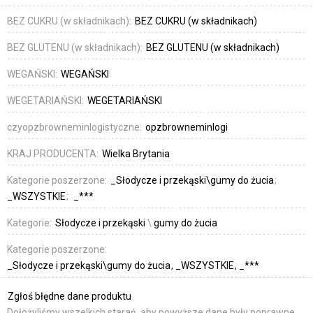
BEZ CUKRU (w składnikach):
BEZ CUKRU (w składnikach)
BEZ GLUTENU (w składnikach):
BEZ GLUTENU (w składnikach)
WEGAŃSKI:
WEGAŃSKI
WEGETARIAŃSKI:
WEGETARIAŃSKI
czyopzbrowneminlogistyczne:
opzbrowneminlogi
KRAJ PRODUCENTA:
Wielka Brytania
Kategorie poszerzone:
_Słodycze i przekąski\gumy do żucia
_WSZYSTKIE
_***
Kategorie:
Słodycze i przekąski
\
gumy do żucia
Kategorie poszerzone:
_Słodycze i przekąski\gumy do żucia
_WSZYSTKIE
_***
Zgłoś błędne dane produktu
Dołożyliśmy wszelkich starań, aby powyższe dane były poprawne,