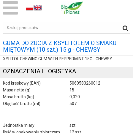
GUMA DO ŻUCIA Z KSYLITOLEM O SMAKU
MIĘTOWYM (10 szt.) 15 g - CHEWSY
XYLITOL CHEWING GUM WITH PEPPERMINT 15G - CHEWSY
OZNACZENIA I LOGISTYKA
Kod kreskowy (EAN)
5060583260012
Masa netto (g)
15
Masa brutto (kg)
0,020
Objętość brutto (ml)
507
Jednostka miary
szt
Ilość w opakowaniu zbiorczym
12 szt