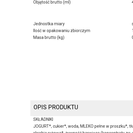
Objętość brutto (ml)
Jednostka miary
Ilość w opakowaniu zbiorczym
Masa brutto (kg)
OPIS PRODUKTU
SKŁADNIKI
JOGURT*, cukier*, woda, MLEKO pełne w proszku*, tłu
skrobia ryżowa*, żywność barwiąca (koncentraty ze: s