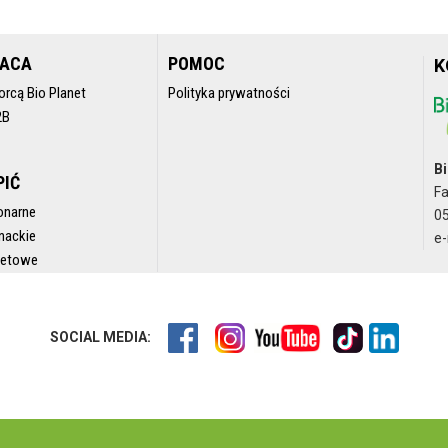
RACA
POMOC
K
orcą Bio Planet
Polityka prywatności
2B
Bi
PIĆ
F
onarne
05
nackie
e-
rnetowe
SOCIAL MEDIA: