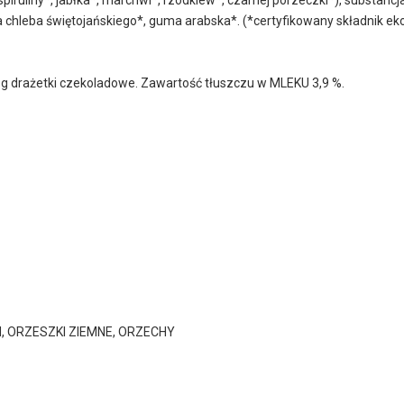
a chleba świętojańskiego*, guma arabska*. (*certyfikowany składnik ek
 g drażetki czekoladowe. Zawartość tłuszczu w MLEKU 3,9 %.
, ORZESZKI ZIEMNE, ORZECHY