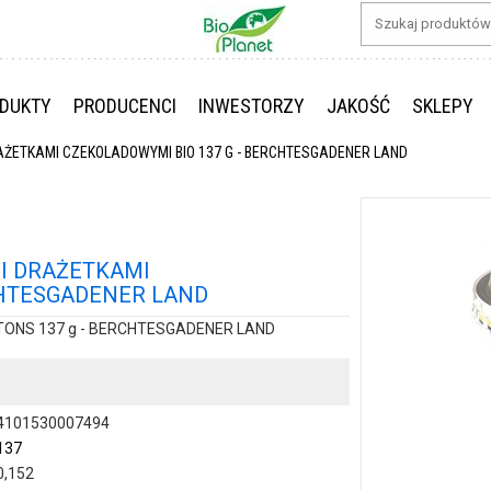
DUKTY
PRODUCENCI
INWESTORZY
JAKOŚĆ
SKLEPY
ŻETKAMI CZEKOLADOWYMI BIO 137 G - BERCHTESGADENER LAND
I DRAŻETKAMI
CHTESGADENER LAND
TONS 137 g - BERCHTESGADENER LAND
4101530007494
137
0,152