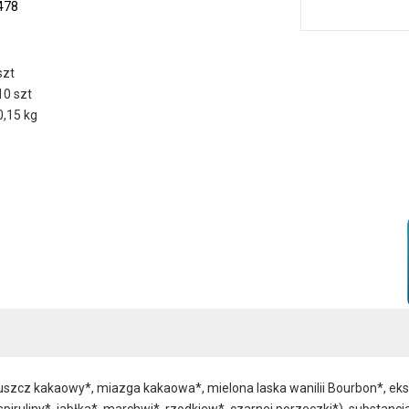
478
szt
10 szt
0,15 kg
szcz kakaowy*, miazga kakaowa*, mielona laska wanilii Bourbon*, ekstr
piruliny*, jabłka*, marchwi*, rzodkiew*, czarnej porzeczki*), substancj