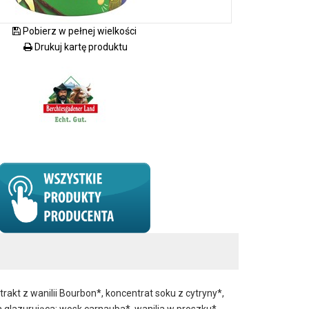
Pobierz w pełnej wielkości
Drukuj kartę produktu
akt z wanilii Bourbon*, koncentrat soku z cytryny*,
a glazurująca: wosk carnauba*, wanilia w proszku*,