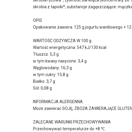
skrobia z tapioki*, substancje zagęszczające: mączk
OPIS
Opakowanie zawiera: 125 g jogurtu waniliowego + 12
WARTOŚĆ ODŻYWCZA W 100 g
Wartość energetyczna: 547 kJ/130 kcal
Tłuszcz: 5,3 g
w tym kwasy nasycone: 3,4 g
Węglowodany: 16,3 g
w tym cukry: 15,8 g
Białko: 3,7 g
Sól: 0,08 g
INFORMACJA ALERGENNA
Może zawierać SOJĘ, ZBOŻA ZAWIERAJĄCE GLUTEN
ZALECANE WARUNKI PRZECHOWYWANIA
Przechowywać temperaturze do +8 ℃.