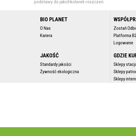
podstawy do jakichkolwiek roszczeń.
BIO PLANET
WSPÓŁP
O Nas
Zostań Odbi
Kariera
Platforma B
Logowanie
JAKOŚĆ
GDZIE KU
Standardy jakości
Sklepy stacj
Żywność ekologiczna
Sklepy patro
Sklepy inte