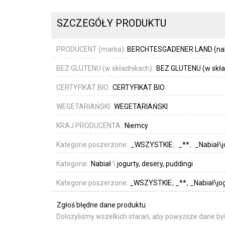
SZCZEGÓŁY PRODUKTU
PRODUCENT (marka):
BERCHTESGADENER LAND (nabi
BEZ GLUTENU (w składnikach):
BEZ GLUTENU (w skła
CERTYFIKAT BIO:
CERTYFIKAT BIO
WEGETARIAŃSKI:
WEGETARIAŃSKI
KRAJ PRODUCENTA:
Niemcy
Kategorie poszerzone:
_WSZYSTKIE
_**
_Nabiał\j
Kategorie:
Nabiał
\
jogurty, desery, puddingi
Kategorie poszerzone:
_WSZYSTKIE
_**
_Nabiał\jog
Zgłoś błędne dane produktu
Dołożyliśmy wszelkich starań, aby powyższe dane był