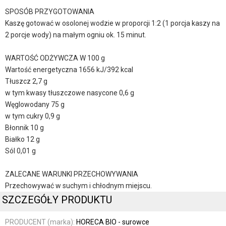
SPOSÓB PRZYGOTOWANIA
Kaszę gotować w osolonej wodzie w proporcji 1:2 (1 porcja kaszy na
2 porcje wody) na małym ogniu ok. 15 minut.
WARTOŚĆ ODŻYWCZA W 100 g
Wartość energetyczna 1656 kJ/392 kcal
Tłuszcz 2,7 g
w tym kwasy tłuszczowe nasycone 0,6 g
Węglowodany 75 g
w tym cukry 0,9 g
Błonnik 10 g
Białko 12 g
Sól 0,01 g
ZALECANE WARUNKI PRZECHOWYWANIA
Przechowywać w suchym i chłodnym miejscu.
SZCZEGÓŁY PRODUKTU
PRODUCENT (marka):
HORECA BIO - surowce