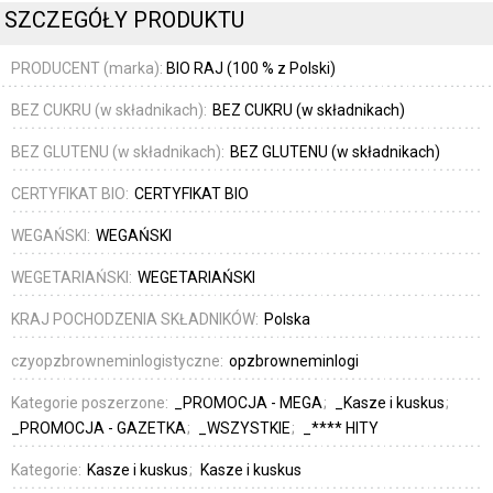
SZCZEGÓŁY PRODUKTU
PRODUCENT (marka):
BIO RAJ (100 % z Polski)
BEZ CUKRU (w składnikach):
BEZ CUKRU (w składnikach)
BEZ GLUTENU (w składnikach):
BEZ GLUTENU (w składnikach)
CERTYFIKAT BIO:
CERTYFIKAT BIO
WEGAŃSKI:
WEGAŃSKI
WEGETARIAŃSKI:
WEGETARIAŃSKI
KRAJ POCHODZENIA SKŁADNIKÓW:
Polska
czyopzbrowneminlogistyczne:
opzbrowneminlogi
Kategorie poszerzone:
_PROMOCJA - MEGA
_Kasze i kuskus
_PROMOCJA - GAZETKA
_WSZYSTKIE
_**** HITY
Kategorie:
Kasze i kuskus
Kasze i kuskus