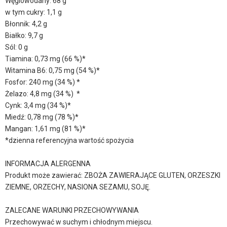
Węglowodany: 68 g
w tym cukry: 1,1 g
Błonnik: 4,2 g
Białko: 9,7 g
Sól: 0 g
Tiamina: 0,73 mg (66 %)*
Witamina B6: 0,75 mg (54 %)*
Fosfor: 240 mg (34 %) *
Żelazo: 4,8 mg (34 %) *
Cynk: 3,4 mg (34 %)*
Miedź: 0,78 mg (78 %)*
Mangan: 1,61 mg (81 %)*
*dzienna referencyjna wartość spożycia
INFORMACJA ALERGENNA
Produkt może zawierać: ZBOŻA ZAWIERAJĄCE GLUTEN, ORZESZKI
ZIEMNE, ORZECHY, NASIONA SEZAMU, SOJĘ.
ZALECANE WARUNKI PRZECHOWYWANIA
Przechowywać w suchym i chłodnym miejscu.