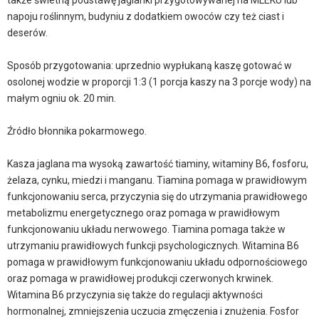
także świetną podstawę jaglanki przygotowywanej na MLEKU lub
napoju roślinnym, budyniu z dodatkiem owoców czy też ciast i
deserów.
Sposób przygotowania: uprzednio wypłukaną kaszę gotować w
osolonej wodzie w proporcji 1:3 (1 porcja kaszy na 3 porcje wody) na
małym ogniu ok. 20 min.
Źródło błonnika pokarmowego.
Kasza jaglana ma wysoką zawartość tiaminy, witaminy B6, fosforu,
żelaza, cynku, miedzi i manganu. Tiamina pomaga w prawidłowym
funkcjonowaniu serca, przyczynia się do utrzymania prawidłowego
metabolizmu energetycznego oraz pomaga w prawidłowym
funkcjonowaniu układu nerwowego. Tiamina pomaga także w
utrzymaniu prawidłowych funkcji psychologicznych. Witamina B6
pomaga w prawidłowym funkcjonowaniu układu odpornościowego
oraz pomaga w prawidłowej produkcji czerwonych krwinek.
Witamina B6 przyczynia się także do regulacji aktywności
hormonalnej, zmniejszenia uczucia zmęczenia i znużenia. Fosfor