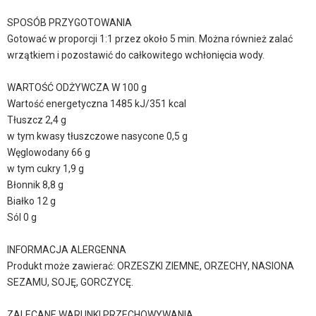
SPOSÓB PRZYGOTOWANIA
Gotować w proporcji 1:1 przez około 5 min. Można również zalać
wrzątkiem i pozostawić do całkowitego wchłonięcia wody.
WARTOŚĆ ODŻYWCZA W 100 g
Wartość energetyczna 1485 kJ/351 kcal
Tłuszcz 2,4 g
w tym kwasy tłuszczowe nasycone 0,5 g
Węglowodany 66 g
w tym cukry 1,9 g
Błonnik 8,8 g
Białko 12 g
Sól 0 g
INFORMACJA ALERGENNA
Produkt może zawierać: ORZESZKI ZIEMNE, ORZECHY, NASIONA
SEZAMU, SOJĘ, GORCZYCĘ.
ZALECANE WARUNKI PRZECHOWYWANIA