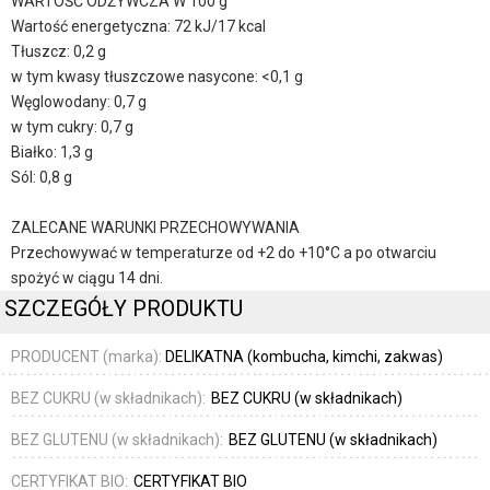
WARTOŚĆ ODŻYWCZA W 100 g
Wartość energetyczna: 72 kJ/17 kcal
Tłuszcz: 0,2 g
w tym kwasy tłuszczowe nasycone: <0,1 g
Węglowodany: 0,7 g
w tym cukry: 0,7 g
Białko: 1,3 g
Sól: 0,8 g
ZALECANE WARUNKI PRZECHOWYWANIA
Przechowywać w temperaturze od +2 do +10°C a po otwarciu
spożyć w ciągu 14 dni.
SZCZEGÓŁY PRODUKTU
PRODUCENT (marka):
DELIKATNA (kombucha, kimchi, zakwas)
BEZ CUKRU (w składnikach):
BEZ CUKRU (w składnikach)
BEZ GLUTENU (w składnikach):
BEZ GLUTENU (w składnikach)
CERTYFIKAT BIO:
CERTYFIKAT BIO