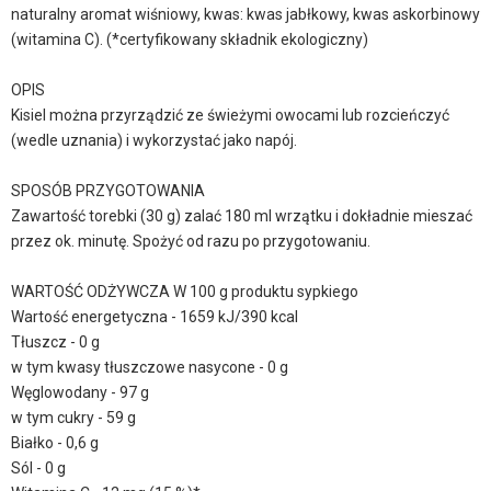
naturalny aromat wiśniowy, kwas: kwas jabłkowy, kwas askorbinowy
(witamina C). (*certyfikowany składnik ekologiczny)
OPIS
Kisiel można przyrządzić ze świeżymi owocami lub rozcieńczyć
(wedle uznania) i wykorzystać jako napój.
SPOSÓB PRZYGOTOWANIA
Zawartość torebki (30 g) zalać 180 ml wrzątku i dokładnie mieszać
przez ok. minutę. Spożyć od razu po przygotowaniu.
WARTOŚĆ ODŻYWCZA W 100 g produktu sypkiego
Wartość energetyczna - 1659 kJ/390 kcal
Tłuszcz - 0 g
w tym kwasy tłuszczowe nasycone - 0 g
Węglowodany - 97 g
w tym cukry - 59 g
Białko - 0,6 g
Sól - 0 g