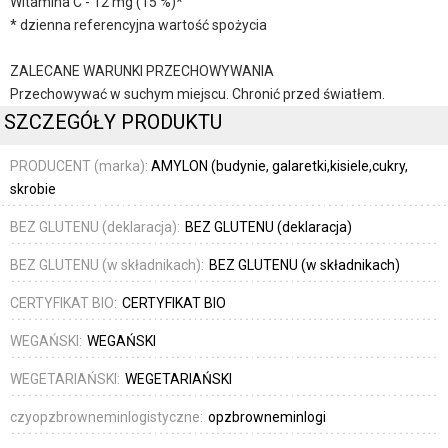
Witamina C - 12 mg (15 %)*
* dzienna referencyjna wartość spożycia
ZALECANE WARUNKI PRZECHOWYWANIA
Przechowywać w suchym miejscu. Chronić przed światłem.
SZCZEGÓŁY PRODUKTU
PRODUCENT (marka):
AMYLON (budynie, galaretki,kisiele,cukry,
skrobie
BEZ GLUTENU (deklaracja):
BEZ GLUTENU (deklaracja)
BEZ GLUTENU (w składnikach):
BEZ GLUTENU (w składnikach)
CERTYFIKAT BIO:
CERTYFIKAT BIO
WEGAŃSKI:
WEGAŃSKI
WEGETARIAŃSKI:
WEGETARIAŃSKI
czyopzbrowneminlogistyczne:
opzbrowneminlogi