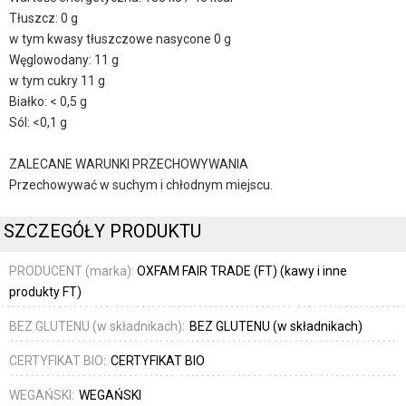
Tłuszcz: 0 g
w tym kwasy tłuszczowe nasycone 0 g
Węglowodany: 11 g
w tym cukry 11 g
Białko: < 0,5 g
Sól: <0,1 g
ZALECANE WARUNKI PRZECHOWYWANIA
Przechowywać w suchym i chłodnym miejscu.
SZCZEGÓŁY PRODUKTU
PRODUCENT (marka):
OXFAM FAIR TRADE (FT) (kawy i inne
produkty FT)
BEZ GLUTENU (w składnikach):
BEZ GLUTENU (w składnikach)
CERTYFIKAT BIO:
CERTYFIKAT BIO
WEGAŃSKI:
WEGAŃSKI