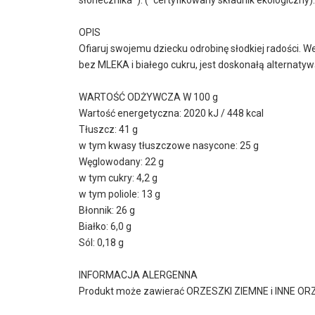
OPIS
Ofiaruj swojemu dziecku odrobinę słodkiej radości.
bez MLEKA i białego cukru, jest doskonałą alternat
WARTOŚĆ ODŻYWCZA W 100 g
Wartość energetyczna: 2020 kJ / 448 kcal
Tłuszcz: 41 g
w tym kwasy tłuszczowe nasycone: 25 g
Węglowodany: 22 g
w tym cukry: 4,2 g
w tym poliole: 13 g
Błonnik: 26 g
Białko: 6,0 g
Sól: 0,18 g
INFORMACJA ALERGENNA
Produkt może zawierać ORZESZKI ZIEMNE i INNE OR