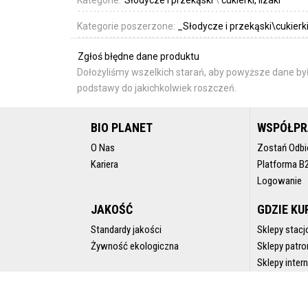
Kategorie poszerzone:
_Słodycze i przekąski\cukierki,
Zgłoś błędne dane produktu
Dołożyliśmy wszelkich starań, aby powyższe dane był
podstawy do jakichkolwiek roszczeń.
BIO PLANET
WSPÓŁP
O Nas
Zostań Odbi
Kariera
Platforma B
Logowanie
JAKOŚĆ
GDZIE KU
Standardy jakości
Sklepy stacj
Żywność ekologiczna
Sklepy patro
Sklepy inte