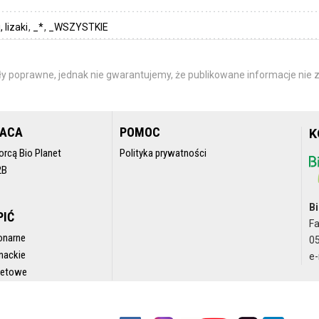
 lizaki
_*
_WSZYSTKIE
y poprawne, jednak nie gwarantujemy, że publikowane informacje nie z
RACA
POMOC
K
orcą Bio Planet
Polityka prywatności
2B
Bi
PIĆ
F
onarne
05
nackie
e-
rnetowe