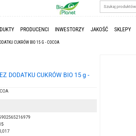
DUKTY
PRODUCENCI
INWESTORZY
JAKOŚĆ
SKLEPY
ODATKU CUKRÓW BIO 15 G - COCOA
Z DODATKU CUKRÓW BIO 15 g -
OCOA
5902565216979
15
0,017