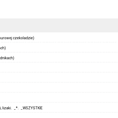
surowej czekoladzie)
ach)
dnikach)
, lizaki
_*
_WSZYSTKIE