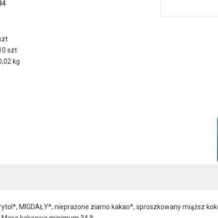
84
szt
10 szt
0,02 kg
ytrytol*, MIGDAŁY*, nieprażone ziarno kakao*, sproszkowany miąższ kok
y). Masa kakaowa minimum 34 %.