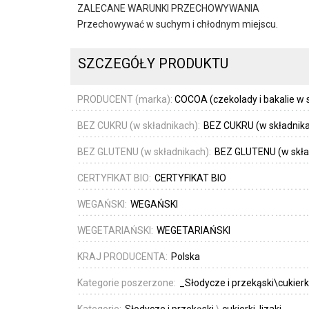
ZALECANE WARUNKI PRZECHOWYWANIA
Przechowywać w suchym i chłodnym miejscu.
SZCZEGÓŁY PRODUKTU
PRODUCENT (marka):
COCOA (czekolady i bakalie w 
BEZ CUKRU (w składnikach):
BEZ CUKRU (w składnik
BEZ GLUTENU (w składnikach):
BEZ GLUTENU (w skła
CERTYFIKAT BIO:
CERTYFIKAT BIO
WEGAŃSKI:
WEGAŃSKI
WEGETARIAŃSKI:
WEGETARIAŃSKI
KRAJ PRODUCENTA:
Polska
Kategorie poszerzone:
_Słodycze i przekąski\cukierki
Kategorie:
Słodycze i przekąski
\
cukierki, lizaki