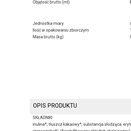
Objętość brutto (ml)
Jednostka miary
Ilość w opakowaniu zbiorczym
Masa brutto (kg)
OPIS PRODUKTU
SKŁADNIKI
inulina*, tłuszcz kakaowy*, substancja słodząca: er
słonecznika*). (*certyfikowany składnik ekologiczn