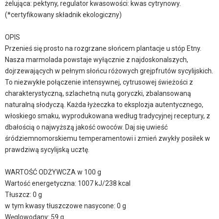
żelująca: pektyny, regulator kwasowości: kwas cytrynowy.
(*certyfikowany składnik ekologiczny)
OPIS
Przenieś się prosto na rozgrzane słońcem plantacje u stóp Etny.
Nasza marmolada powstaje wyłącznie z najdoskonalszych,
dojrzewających w pełnym słońcu różowych grejpfrutów sycylijskich.
To niezwykłe połączenie intensywnej, cytrusowej świeżości z
charakterystyczną, szlachetną nutą goryczki, zbalansowaną
naturalną słodyczą. Każda łyżeczka to eksplozja autentycznego,
włoskiego smaku, wyprodukowana według tradycyjnej receptury, z
dbałością o najwyższą jakość owoców. Daj się uwieść
śródziemnomorskiemu temperamentowi i zmień zwykły posiłek w
prawdziwą sycylijską ucztę.
WARTOŚĆ ODŻYWCZA w 100 g
Wartość energetyczna: 1007 kJ/238 kcal
Tłuszcz: 0 g
w tym kwasy tłuszczowe nasycone: 0 g
Węglowodany: 59 g