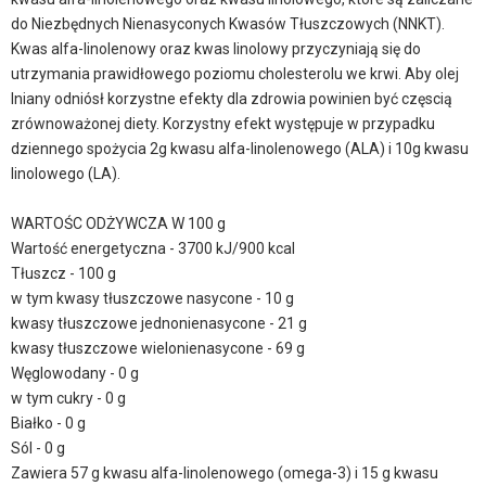
do Niezbędnych Nienasyconych Kwasów Tłuszczowych (NNKT).
Kwas alfa-linolenowy oraz kwas linolowy przyczyniają się do
utrzymania prawidłowego poziomu cholesterolu we krwi. Aby olej
lniany odniósł korzystne efekty dla zdrowia powinien być częscią
zrównoważonej diety. Korzystny efekt występuje w przypadku
dziennego spożycia 2g kwasu alfa-linolenowego (ALA) i 10g kwasu
linolowego (LA).
WARTOŚC ODŻYWCZA W 100 g
Wartość energetyczna - 3700 kJ/900 kcal
Tłuszcz - 100 g
w tym kwasy tłuszczowe nasycone - 10 g
kwasy tłuszczowe jednonienasycone - 21 g
kwasy tłuszczowe wielonienasycone - 69 g
Węglowodany - 0 g
w tym cukry - 0 g
Białko - 0 g
Sól - 0 g
Zawiera 57 g kwasu alfa-linolenowego (omega-3) i 15 g kwasu