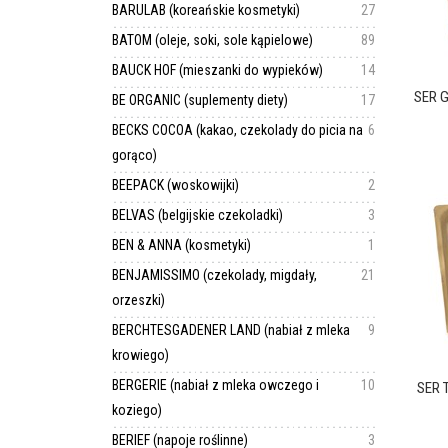
BARULAB (koreańskie kosmetyki)
27
BATOM (oleje, soki, sole kąpielowe)
89
BAUCK HOF (mieszanki do wypieków)
14
SER G
BE ORGANIC (suplementy diety)
17
BECKS COCOA (kakao, czekolady do picia na
6
gorąco)
BEEPACK (woskowijki)
2
BELVAS (belgijskie czekoladki)
3
BEN & ANNA (kosmetyki)
1
BENJAMISSIMO (czekolady, migdały,
21
orzeszki)
BERCHTESGADENER LAND (nabiał z mleka
9
krowiego)
BERGERIE (nabiał z mleka owczego i
10
SER 
koziego)
BERIEF (napoje roślinne)
3