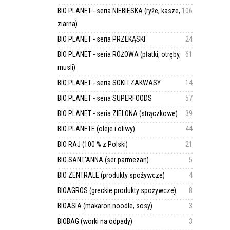
BIO PLANET - seria NIEBIESKA (ryże, kasze,
106
ziarna)
BIO PLANET - seria PRZEKĄSKI
24
BIO PLANET - seria RÓŻOWA (płatki, otręby,
61
musli)
BIO PLANET - seria SOKI I ZAKWASY
14
BIO PLANET - seria SUPERFOODS
57
BIO PLANET - seria ZIELONA (strączkowe)
39
BIO PLANETE (oleje i oliwy)
44
BIO RAJ (100 % z Polski)
21
BIO SANT'ANNA (ser parmezan)
5
BIO ZENTRALE (produkty spożywcze)
4
BIOAGROS (greckie produkty spożywcze)
8
BIOASIA (makaron noodle, sosy)
3
BIOBAG (worki na odpady)
3