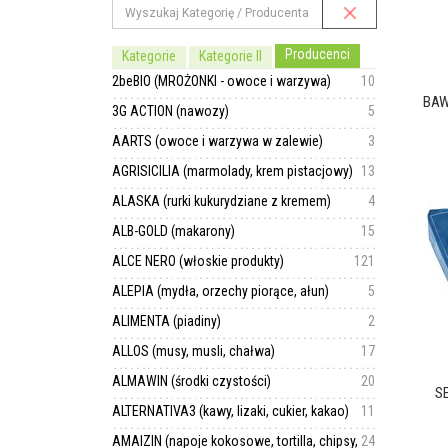
Producenci
Kategorie
Kategorie II
2beBIO (MROŻONKI - owoce i warzywa)
10
BAW
3G ACTION (nawozy)
5
AARTS (owoce i warzywa w zalewie)
3
AGRISICILIA (marmolady, krem pistacjowy)
13
ALASKA (rurki kukurydziane z kremem)
4
ALB-GOLD (makarony)
15
ALCE NERO (włoskie produkty)
121
ALEPIA (mydła, orzechy piorące, ałun)
5
ALIMENTA (piadiny)
2
ALLOS (musy, musli, chałwa)
17
ALMAWIN (środki czystości)
20
SE
ALTERNATIVA3 (kawy, lizaki, cukier, kakao)
11
AMAIZIN (napoje kokosowe, tortilla, chipsy,
24