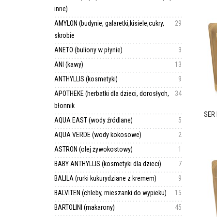
inne)
AMYLON (budynie, galaretki,kisiele,cukry,
29
skrobie
ANETO (buliony w płynie)
3
ANI (kawy)
13
ANTHYLLIS (kosmetyki)
9
APOTHEKE (herbatki dla dzieci, dorosłych,
34
błonnik
SER
AQUA EAST (wody źródlane)
5
AQUA VERDE (wody kokosowe)
2
ASTRON (olej żywokostowy)
1
BABY ANTHYLLIS (kosmetyki dla dzieci)
7
BALILA (rurki kukurydziane z kremem)
9
BALVITEN (chleby, mieszanki do wypieku)
15
BARTOLINI (makarony)
45