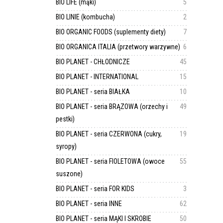
BIO LIFE (mąki)
5
BIO LINIE (kombucha)
2
BIO ORGANIC FOODS (suplementy diety)
7
BIO ORGANICA ITALIA (przetwory warzywne)
6
BIO PLANET - CHŁODNICZE
45
BIO PLANET - INTERNATIONAL
15
BIO PLANET - seria BIAŁKA
10
BIO PLANET - seria BRĄZOWA (orzechy i
49
pestki)
BIO PLANET - seria CZERWONA (cukry,
19
syropy)
BIO PLANET - seria FIOLETOWA (owoce
55
suszone)
BIO PLANET - seria FOR KIDS
3
BIO PLANET - seria INNE
62
BIO PLANET - seria MĄKI I SKROBIE
50