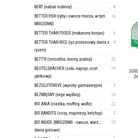
BERT (nabiał roślinny)
8
BETTER FISH (ryby i owoce morza, w tym
16
MROŻONKI)
BETTER THAN FOODS (makarony konjac)
6
BETTER THAN RICE (ryż proteinowy, dania z
4
ryżem)
BETT'R (smoothie, kremy, praliny)
25
BEUTELSBACHER (soki, napoje, ocet
19
SER
jabłkowy)
ZI
BEZGLUTENOVE (wyroby garmażeryjne)
3
BEZMIĘSNY (vege wędliny)
13
BIO ANIA (ciastka, muffiny, wafle)
22
BIO BANDITS (sosy, majonezy, ketchup)
5
BIO INSIDE (MROŻONKI - owoce, warz.,
10
dania gotowe)