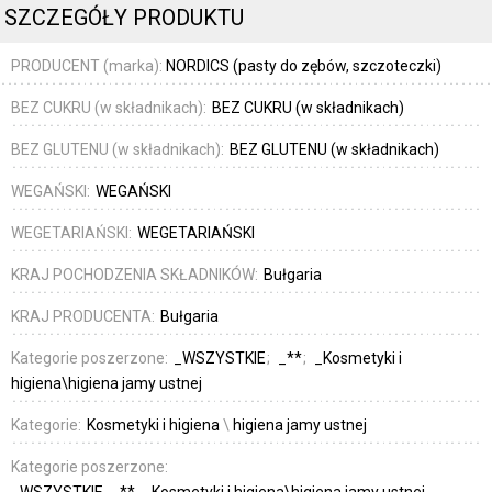
SZCZEGÓŁY PRODUKTU
PRODUCENT (marka):
NORDICS (pasty do zębów, szczoteczki)
BEZ CUKRU (w składnikach):
BEZ CUKRU (w składnikach)
BEZ GLUTENU (w składnikach):
BEZ GLUTENU (w składnikach)
WEGAŃSKI:
WEGAŃSKI
WEGETARIAŃSKI:
WEGETARIAŃSKI
KRAJ POCHODZENIA SKŁADNIKÓW:
Bułgaria
KRAJ PRODUCENTA:
Bułgaria
Kategorie poszerzone:
_WSZYSTKIE
_**
_Kosmetyki i
higiena\higiena jamy ustnej
Kategorie:
Kosmetyki i higiena
\
higiena jamy ustnej
Kategorie poszerzone:
_WSZYSTKIE
_**
_Kosmetyki i higiena\higiena jamy ustnej