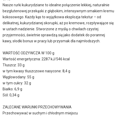
Nasze rurki kukurydziane to idealne połączenie lekkiej, naturalnie
bezglutenowej przekąski z głębokim, intensywnym smakiem kremu
kokosowego. Każdy kęs to wyjątkowa eksplozja tekstur – od
delikatnej, kukurydzianej skorupki, aż po kremowe, rozpływające się
w ustach nadzienie. Stworzone z myślą o chwilach czystej
przyjemności, świetnie sprawdzą się jako dodatek do porannej
kawy, słodki bonus w pracy lub przysmak dla najmłodszych.
WARTOŚĆ ODŻYWCZA W 100 g
Wartość energetyczna: 2287 kJ/546 kcal
Tłuszcz: 33 g
w tym kwasy tłuszczowe nasycone: 8,4 g
Węglowodany: 55 g
w tym cukry: 32 g
Białko: 6,9 g
Sól: 0,34 g
ZALECANE WARUNKI PRZECHOWYWANIA
Przechowywać w suchym i chłodnym miejscu