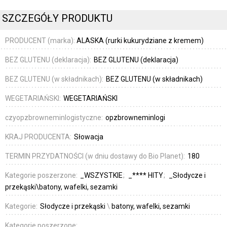
SZCZEGÓŁY PRODUKTU
PRODUCENT (marka):
ALASKA (rurki kukurydziane z kremem)
BEZ GLUTENU (deklaracja):
BEZ GLUTENU (deklaracja)
BEZ GLUTENU (w składnikach):
BEZ GLUTENU (w składnikach)
WEGETARIAŃSKI:
WEGETARIAŃSKI
czyopzbrowneminlogistyczne:
opzbrowneminlogi
KRAJ PRODUCENTA:
Słowacja
TERMIN PRZYDATNOŚCI (w dniu dostawy do Bio Planet):
180
Kategorie poszerzone:
_WSZYSTKIE
_**** HITY
_Słodycze i
przekąski\batony, wafelki, sezamki
Kategorie:
Słodycze i przekąski
\
batony, wafelki, sezamki
Kategorie poszerzone: