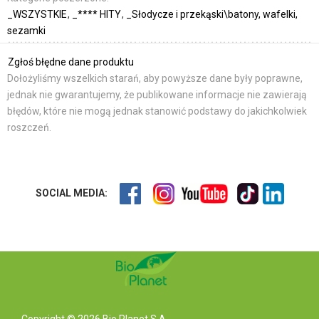
_WSZYSTKIE
_**** HITY
_Słodycze i przekąski\batony, wafelki,
sezamki
Zgłoś błędne dane produktu
Dołożyliśmy wszelkich starań, aby powyższe dane były poprawne,
jednak nie gwarantujemy, że publikowane informacje nie zawierają
błędów, które nie mogą jednak stanowić podstawy do jakichkolwiek
roszczeń.
SOCIAL MEDIA:
Copyright © 2026 Bio Planet S.A.