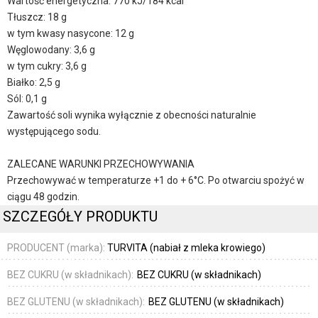
Wartość energetyczna: 770 kJ/184 kcal
Tłuszcz: 18 g
w tym kwasy nasycone: 12 g
Węglowodany: 3,6 g
w tym cukry: 3,6 g
Białko: 2,5 g
Sól: 0,1 g
Zawartość soli wynika wyłącznie z obecności naturalnie
występującego sodu.
ZALECANE WARUNKI PRZECHOWYWANIA
Przechowywać w temperaturze +1 do + 6°C. Po otwarciu spożyć w
ciągu 48 godzin.
SZCZEGÓŁY PRODUKTU
PRODUCENT (marka):
TURVITA (nabiał z mleka krowiego)
BEZ CUKRU (w składnikach):
BEZ CUKRU (w składnikach)
BEZ GLUTENU (w składnikach):
BEZ GLUTENU (w składnikach)