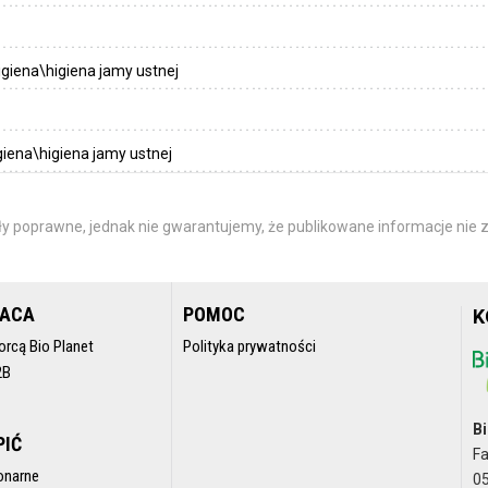
igiena\higiena jamy ustnej
giena\higiena jamy ustnej
y poprawne, jednak nie gwarantujemy, że publikowane informacje nie z
RACA
POMOC
K
orcą Bio Planet
Polityka prywatności
2B
Bi
PIĆ
F
onarne
05