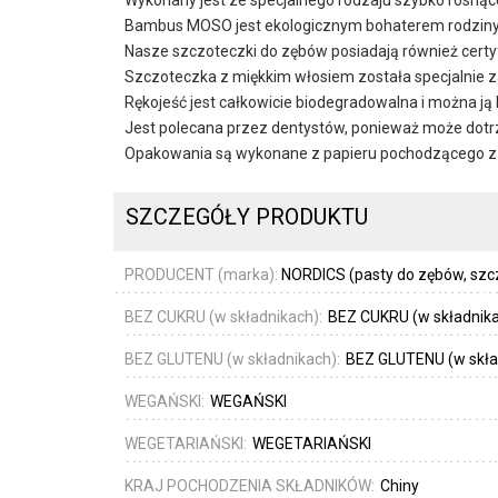
Bambus MOSO jest ekologicznym bohaterem rodziny 
Nasze szczoteczki do zębów posiadają również certy
Szczoteczka z miękkim włosiem została specjalnie za
Rękojeść jest całkowicie biodegradowalna i można j
Jest polecana przez dentystów, ponieważ może dotrz
Opakowania są wykonane z papieru pochodzącego z 
SZCZEGÓŁY PRODUKTU
PRODUCENT (marka):
NORDICS (pasty do zębów, szc
BEZ CUKRU (w składnikach):
BEZ CUKRU (w składnik
BEZ GLUTENU (w składnikach):
BEZ GLUTENU (w skła
WEGAŃSKI:
WEGAŃSKI
WEGETARIAŃSKI:
WEGETARIAŃSKI
KRAJ POCHODZENIA SKŁADNIKÓW:
Chiny