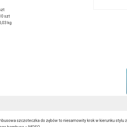
szt
10 szt
0,03 kg
busowa szczoteczka do zębów to niesamowity krok w kierunku stylu 
ącego bambusa – MOSO.