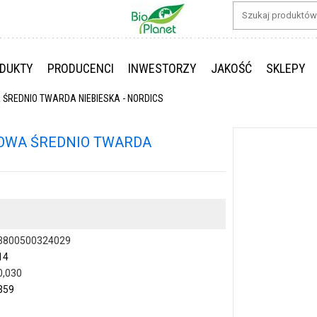
DUKTY
PRODUCENCI
INWESTORZY
JAKOŚĆ
SKLEPY
REDNIO TWARDA NIEBIESKA - NORDICS
OWA ŚREDNIO TWARDA
3800500324029
14
0,030
359