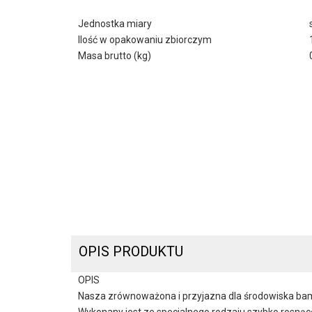
Jednostka miary
Ilość w opakowaniu zbiorczym
Masa brutto (kg)
OPIS PRODUKTU
OPIS
Nasza zrównoważona i przyjazna dla środowiska bam
Wykonany jest ze specjalnego rodzaju szybko rosn