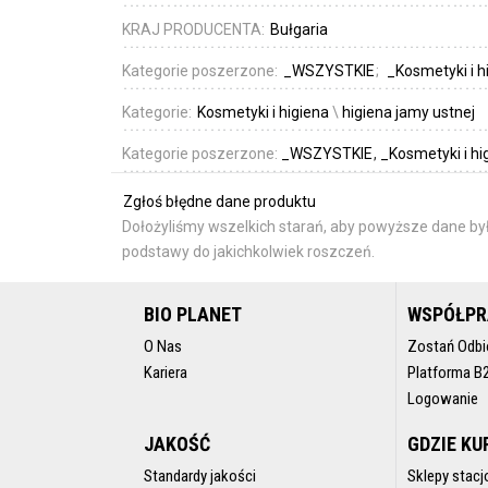
KRAJ PRODUCENTA:
Bułgaria
Kategorie poszerzone:
_WSZYSTKIE
_Kosmetyki i h
Kategorie:
Kosmetyki i higiena
\
higiena jamy ustnej
Kategorie poszerzone:
_WSZYSTKIE
_Kosmetyki i hi
Zgłoś błędne dane produktu
Dołożyliśmy wszelkich starań, aby powyższe dane był
podstawy do jakichkolwiek roszczeń.
BIO PLANET
WSPÓŁP
O Nas
Zostań Odbi
Kariera
Platforma B
Logowanie
JAKOŚĆ
GDZIE KU
Standardy jakości
Sklepy stacj