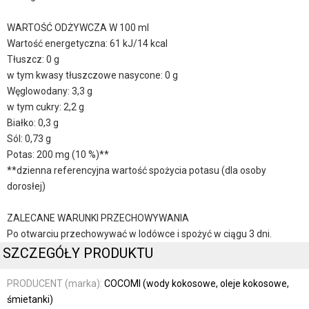
WARTOŚĆ ODŻYWCZA W 100 ml
Wartość energetyczna: 61 kJ/14 kcal
Tłuszcz: 0 g
w tym kwasy tłuszczowe nasycone: 0 g
Węglowodany: 3,3 g
w tym cukry: 2,2 g
Białko: 0,3 g
Sól: 0,73 g
Potas: 200 mg (10 %)**
**dzienna referencyjna wartość spożycia potasu (dla osoby
dorosłej)
ZALECANE WARUNKI PRZECHOWYWANIA
Po otwarciu przechowywać w lodówce i spożyć w ciągu 3 dni.
SZCZEGÓŁY PRODUKTU
PRODUCENT (marka):
COCOMI (wody kokosowe, oleje kokosowe,
śmietanki)