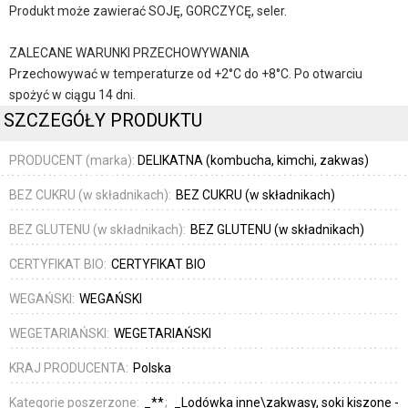
Produkt może zawierać SOJĘ, GORCZYCĘ, seler.
ZALECANE WARUNKI PRZECHOWYWANIA
Przechowywać w temperaturze od +2°C do +8°C. Po otwarciu
spożyć w ciągu 14 dni.
SZCZEGÓŁY PRODUKTU
PRODUCENT (marka):
DELIKATNA (kombucha, kimchi, zakwas)
BEZ CUKRU (w składnikach):
BEZ CUKRU (w składnikach)
BEZ GLUTENU (w składnikach):
BEZ GLUTENU (w składnikach)
CERTYFIKAT BIO:
CERTYFIKAT BIO
WEGAŃSKI:
WEGAŃSKI
WEGETARIAŃSKI:
WEGETARIAŃSKI
KRAJ PRODUCENTA:
Polska
Kategorie poszerzone:
_**
_Lodówka inne\zakwasy, soki kiszone -