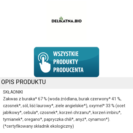
OPIS PRODUKTU
SKŁADNIKI
Zakwas z buraka* 67 % (woda źródlana, burak czerwony* 41 %,
czosnek*, sól, liść laurowy*, ziele angielskie*), oxymel* 33 % (ocet
jabłkowy*, cebula*, czosnek*, korzeń chrzanu*, korzeń imbiru*,
tymianek*, oregano*, papryczka chili*, anyż*, cynamon*).
(*certyfikowany składnik ekologiczny)