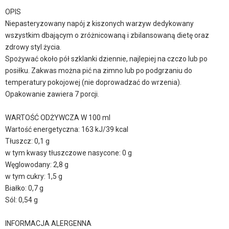
OPIS
Niepasteryzowany napój z kiszonych warzyw dedykowany
wszystkim dbającym o zróżnicowaną i zbilansowaną dietę oraz
zdrowy styl życia.
Spożywać około pół szklanki dziennie, najlepiej na czczo lub po
posiłku. Zakwas można pić na zimno lub po podgrzaniu do
temperatury pokojowej (nie doprowadzać do wrzenia).
Opakowanie zawiera 7 porcji.
WARTOŚĆ ODŻYWCZA W 100 ml
Wartość energetyczna: 163 kJ/39 kcal
Tłuszcz: 0,1 g
w tym kwasy tłuszczowe nasycone: 0 g
Węglowodany: 2,8 g
w tym cukry: 1,5 g
Białko: 0,7 g
Sól: 0,54 g
INFORMACJA ALERGENNA