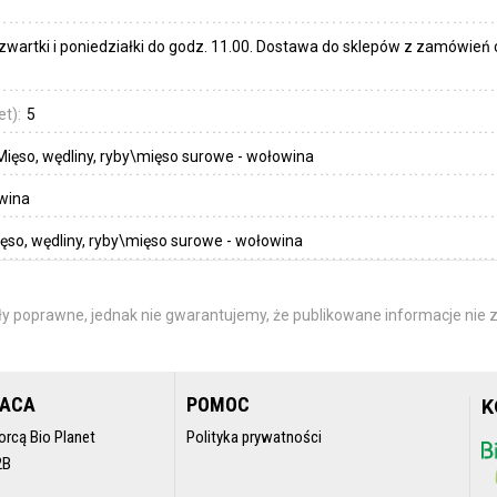
artki i poniedziałki do godz. 11.00. Dostawa do sklepów z zamówień 
et):
5
Mięso, wędliny, ryby\mięso surowe - wołowina
wina
ęso, wędliny, ryby\mięso surowe - wołowina
y poprawne, jednak nie gwarantujemy, że publikowane informacje nie z
RACA
POMOC
K
orcą Bio Planet
Polityka prywatności
2B