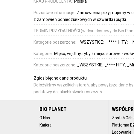
KRAJ PRODUCENTA:
Polska
Pozostałe informacje:
Zamówienia przyjmujemy w czw
z zamówień poniedziałkowych w czwartki i piątki.
TERMIN PRZYDATNOŚCI (w dniu dostawy do Bio Plan
Kategorie poszerzone:
_WSZYSTKIE
_**** HITY
_
Kategorie:
Mięso, wędliny, ryby
\
mięso surowe - woło
Kategorie poszerzone:
_WSZYSTKIE
_**** HITY
_Mi
Zgłoś błędne dane produktu
Dołożyliśmy wszelkich starań, aby powyższe dane był
podstawy do jakichkolwiek roszczeń.
BIO PLANET
WSPÓŁP
O Nas
Zostań Odbi
Kariera
Platforma B
Logowanie