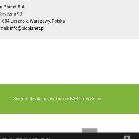
o Planet S.A.
abryczna 9B
-084 Leszno k. Warszawy, Polska
mail:
info@bioplanet.pl
System działa na
platformie B2B
firmy Solex
t wg ustawień przeglądarki.