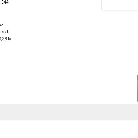
1344
szt
1 szt
0,38 kg