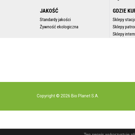
JAKOŚĆ
GDZIE KU
Standardy jakości
Sklepy stacj
Żywność ekologiczna
Sklepy patro
Sklepy inte
Copyright © 2026 Bio Planet S.A.
Ten serwis wykorzystuje pl