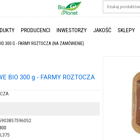
DUKTY
PRODUCENCI
INWESTORZY
JAKOŚĆ
SKLEPY
 300 G - FARMY ROZTOCZA (NA ZAMÓWIENIE)
 BIO 300 g - FARMY ROZTOCZA
OCZA
5903857596052
300
0,375