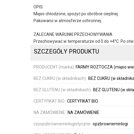
OPIS
Mięso chłodzone, spożyć po obróbce cieplnej.
Pakowano w atmosferze ochronnej.
ZALECANE WARUNKI PRZECHOWYWANIA
Przechowywać w temperaturze od 0 do +4°C. Po otwar
SZCZEGÓŁY PRODUKTU
PRODUCENT (marka):
FARMY ROZTOCZA (mięso wiepr
BEZ CUKRU (w składnikach):
BEZ CUKRU (w składnik
BEZ GLUTENU (w składnikach):
BEZ GLUTENU (w skła
CERTYFIKAT BIO:
CERTYFIKAT BIO
NA ZAMÓWIENIE:
NA ZAMÓWIENIE
czyopzbrowneminlogistyczne:
opzbrowneminlogi