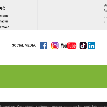
Bi
PIĆ
F
onarne
05
nackie
e-
rnetowe
SOCIAL MEDIA:
iki cookies. Korzystanie z witryny oznacza zgodę na ich zapis lub odczy