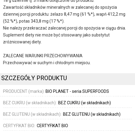
18 g dziennie tj. 3 miarki dołączone do produktu.
Zawartość składników mineralnych w zalecanej do spożycia
dziennej porcji produktu: żelazo 8,47 mg (61 %*), wapń 412,2 mg
(52 %*), potas 343,8 mg (17 %*).
Nie należy przekraczać zalecanej porcji do spożycia w ciągu dnia.
Suplement diety nie może być stosowany jako substytut
zróżnicowanej diety.
ZALECANE WARUNKI PRZECHOWYWANIA
Przechowywać w suchym i chłodnym miejscu.
SZCZEGÓŁY PRODUKTU
PRODUCENT (marka):
BIO PLANET - seria SUPERFOODS
BEZ CUKRU (w składnikach):
BEZ CUKRU (w składnikach)
BEZ GLUTENU (w składnikach):
BEZ GLUTENU (w składnikach)
CERTYFIKAT BIO:
CERTYFIKAT BIO