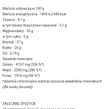
Wartość odżywcza w 100 g
Wartość energetyczna - 1845 kJ/440 kcal
Tłuszcz - 9,7 g
w tym kwasy tłuszczowe nasycone - 3,1 g
Węglowodany - 55 g
w tym cukry - 0 g
Błonnik - 27 g
Białko - 20 g
Sól - 0,19 g
Składniki mineralne
Żelazo - 47,07 mg (336 %*)
Wapń - 2290 mg (286 %*)
Potas - 1910 mg (96 %*)
*dzienna referencyjna wartość spożycia składników mineralnych
(dla osoby dorosłej).
ZALECANE SPOŻYCIE