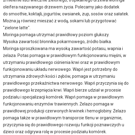
zmielenie liści wiecznie zielonego, tropikalnego drzewa Moringa
oleifera nazywanego drzewem życia. Polecamy jako dodatek
do smoothie, koktajli, jogurtów, owsianek, zup, sosów oraz sałatek.
Można ją również mieszać z wodą, sokami lub przygotować
"zielone latte".
Moringa pomaga utrzymać prawidłowy poziom glukozy.
Wysoka zawartość błonnika pokarmowego, źródło białka.
Moringa sproszkowana ma wysoką zawartość potasu, wapnia i
żelaza. Potas pomaga w prawidłowym funkcjonowaniu mięśni, w
utrzymaniu prawidłowego ciśnienia krwi oraz w prawidłowym
funkcjonowaniu układu nerwowego. Wapń jest potrzebny do
utrzymania zdrowych kości i zębów, pomaga w utrzymaniu
prawidłowego przekaźnictwa nerwowego. Wapń przyczynia się do
prawidłowego krzepnięcia krwi. Wapń bierze udział w procesie
podziału i specjalizacji komórek. Wapń pomaga w prawidłowym
funkcjonowaniu enzymów trawiennych. Żelazo pomaga w
prawidłowej produkcji czerwonych krwinek i hemoglobiny. Żelazo
pomaga także w prawidłowym transporcie tlenu w organizmie,
przyczynia się do prawidłowego rozwoju funkcji poznawczych u
dzieci oraz odgrywa rolę w procesie podziału komórek.