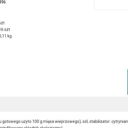
496
szt
16 szt
0,11 kg
otowego użyto 100 g mięsa wieprzowego), sól, stabilizator: cytrynian
ertyfikowany składnik ekologiczny)