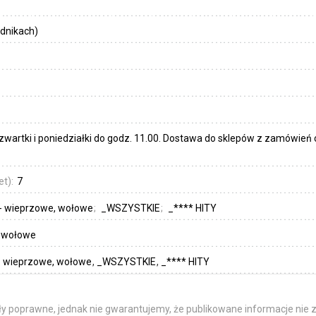
dnikach)
artki i poniedziałki do godz. 11.00. Dostawa do sklepów z zamówień 
et):
7
y - wieprzowe, wołowe
_WSZYSTKIE
_**** HITY
, wołowe
y - wieprzowe, wołowe
_WSZYSTKIE
_**** HITY
y poprawne, jednak nie gwarantujemy, że publikowane informacje nie z