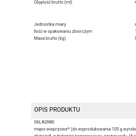
Objętość brutto (ml)
Jednostka miary
Ilość w opakowaniu zbiorczym
Masa brutto (kg)
OPIS PRODUKTU
SKŁADNIKI
mięso wieprzowe* (do wyprodukowania 100 g wyrobu g
glukoza*, substancja konserwująca: azotyn sodu. (* c