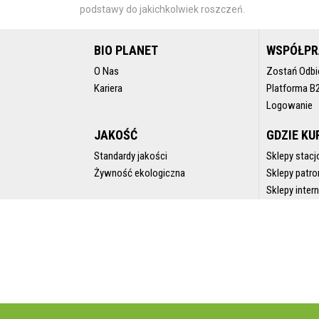
podstawy do jakichkolwiek roszczeń.
BIO PLANET
WSPÓŁP
O Nas
Zostań Odbi
Kariera
Platforma B
Logowanie
JAKOŚĆ
GDZIE KU
Standardy jakości
Sklepy stacj
Żywność ekologiczna
Sklepy patro
Sklepy inte