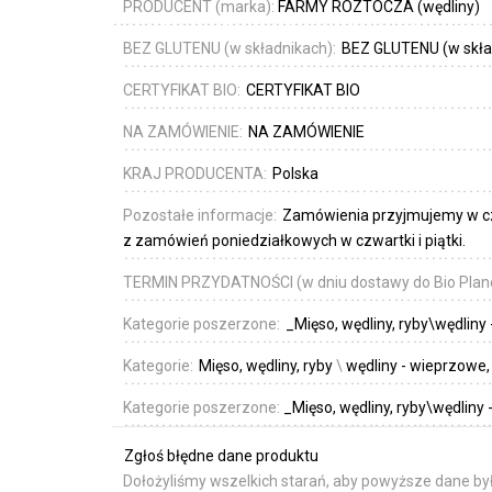
PRODUCENT (marka):
FARMY ROZTOCZA (wędliny)
BEZ GLUTENU (w składnikach):
BEZ GLUTENU (w skła
CERTYFIKAT BIO:
CERTYFIKAT BIO
NA ZAMÓWIENIE:
NA ZAMÓWIENIE
KRAJ PRODUCENTA:
Polska
Pozostałe informacje:
Zamówienia przyjmujemy w czw
z zamówień poniedziałkowych w czwartki i piątki.
TERMIN PRZYDATNOŚCI (w dniu dostawy do Bio Plan
Kategorie poszerzone:
_Mięso, wędliny, ryby\wędlin
Kategorie:
Mięso, wędliny, ryby
\
wędliny - wieprzowe
Kategorie poszerzone:
_Mięso, wędliny, ryby\wędlin
Zgłoś błędne dane produktu
Dołożyliśmy wszelkich starań, aby powyższe dane był