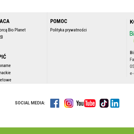
RACA
POMOC
K
orcą Bio Planet
Polityka prywatności
2B
Bi
PIĆ
F
onarne
05
nackie
e-
rnetowe
SOCIAL MEDIA: