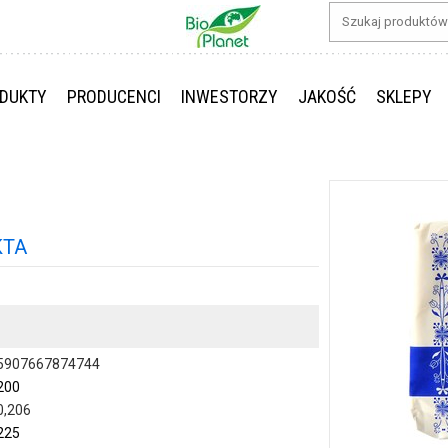
DUKTY
PRODUCENCI
INWESTORZY
JAKOŚĆ
SKLEPY
KTA
5907667874744
200
0,206
225