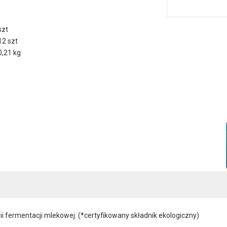
szt
12 szt
0,21 kg
 fermentacji mlekowej. (*certyfikowany składnik ekologiczny)