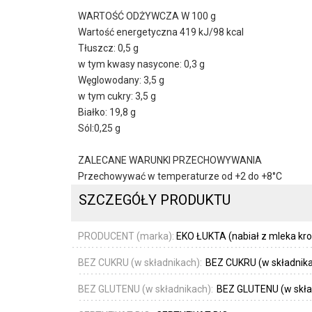
WARTOŚĆ ODŻYWCZA W 100 g
Wartość energetyczna 419 kJ/98 kcal
Tłuszcz: 0,5 g
w tym kwasy nasycone: 0,3 g
Węglowodany: 3,5 g
w tym cukry: 3,5 g
Białko: 19,8 g
Sól:0,25 g
ZALECANE WARUNKI PRZECHOWYWANIA
Przechowywać w temperaturze od +2 do +8°C
SZCZEGÓŁY PRODUKTU
PRODUCENT (marka):
EKO ŁUKTA (nabiał z mleka kr
BEZ CUKRU (w składnikach):
BEZ CUKRU (w składnik
BEZ GLUTENU (w składnikach):
BEZ GLUTENU (w skła