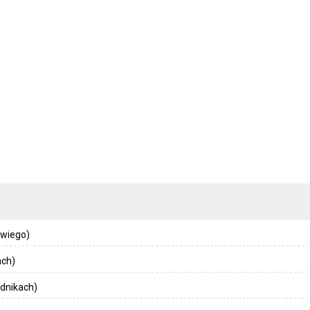
owiego)
ach)
dnikach)