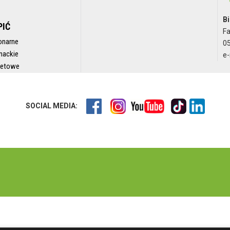
Bi
PIĆ
F
onarne
05
nackie
e-
rnetowe
SOCIAL MEDIA: