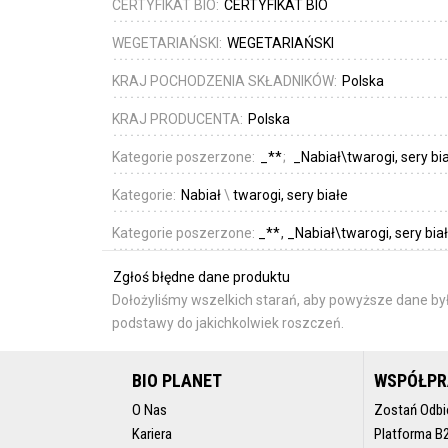
CERTYFIKAT BIO:
CERTYFIKAT BIO
WEGETARIAŃSKI:
WEGETARIAŃSKI
KRAJ POCHODZENIA SKŁADNIKÓW:
Polska
KRAJ PRODUCENTA:
Polska
Kategorie poszerzone:
_**
_Nabiał\twarogi, sery bi
Kategorie:
Nabiał
\
twarogi, sery białe
Kategorie poszerzone:
_**
_Nabiał\twarogi, sery bia
Zgłoś błędne dane produktu
Dołożyliśmy wszelkich starań, aby powyższe dane był
podstawy do jakichkolwiek roszczeń.
BIO PLANET
WSPÓŁP
O Nas
Zostań Odbi
Kariera
Platforma B