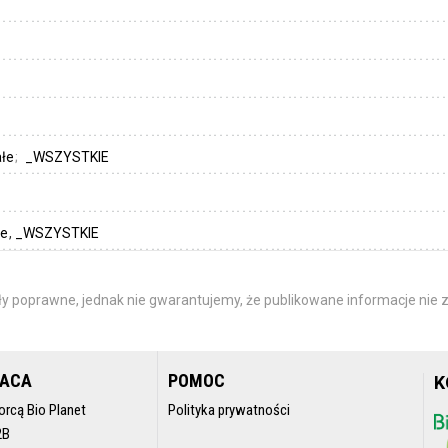
ałe
_WSZYSTKIE
łe
_WSZYSTKIE
y poprawne, jednak nie gwarantujemy, że publikowane informacje nie z
RACA
POMOC
K
orcą Bio Planet
Polityka prywatności
2B