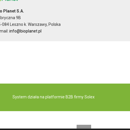
o Planet S.A.
abryczna 9B
-084 Leszno k. Warszawy, Polska
mail:
info@bioplanet.pl
System działa na
platformie B2B
firmy Solex