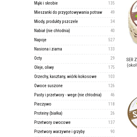
Mąki i skrobie
135
Mieszanki do przygotowywania potraw
49
Miody, produkty pszczele
34
Nabiał (nie chłodnia)
40
Napoje
527
Nasiona i ziarna
133
Octy
29
SER 
(okoł
Oleje, oliwy
175
Orzechy, kasztany, wiórki kokosowe
103
Owoce suszone
126
Pasty i przetwory - wege (nie chłodnia)
46
Pieczywo
118
Proteiny (białka)
26
Przetwory owocowe
137
Przetwory warzywne i grzyby
90