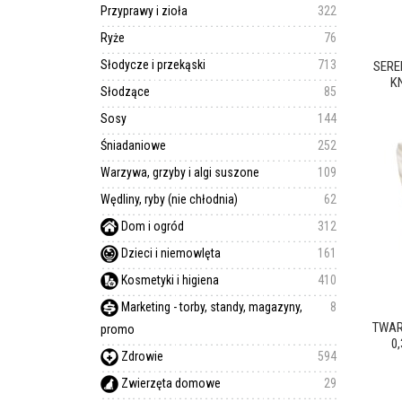
Przyprawy i zioła
322
Ryże
76
Słodycze i przekąski
713
SEREK
K
Słodzące
85
Sosy
144
Śniadaniowe
252
Warzywa, grzyby i algi suszone
109
Wędliny, ryby (nie chłodnia)
62
Dom i ogród
312
Dzieci i niemowlęta
161
Kosmetyki i higiena
410
Marketing - torby, standy, magazyny,
8
TWAR
promo
0
Zdrowie
594
Zwierzęta domowe
29