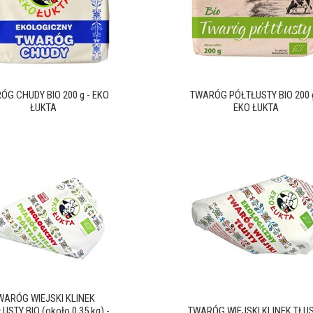
ÓG CHUDY BIO 200 g - EKO
TWARÓG PÓŁTŁUSTY BIO 200 g
ŁUKTA
EKO ŁUKTA
WARÓG WIEJSKI KLINEK
USTY BIO (około 0,35 kg) -
TWARÓG WIEJSKI KLINEK TŁU