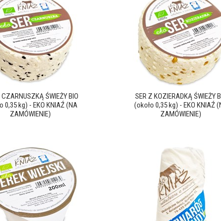
Z CZARNUSZKĄ ŚWIEŻY BIO
SER Z KOZIERADKĄ ŚWIEŻY B
o 0,35 kg) - EKO KNIAŹ (NA
(około 0,35 kg) - EKO KNIAŹ 
ZAMÓWIENIE)
ZAMÓWIENIE)