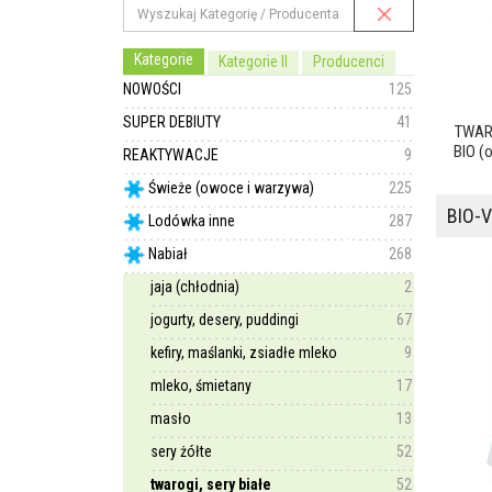
Kategorie
Kategorie II
Producenci
NOWOŚCI
125
SUPER DEBIUTY
41
TWAR
BIO (
REAKTYWACJE
9
Świeże (owoce i warzywa)
225
BIO-V
Lodówka inne
287
Nabiał
268
jaja (chłodnia)
2
jogurty, desery, puddingi
67
kefiry, maślanki, zsiadłe mleko
9
mleko, śmietany
17
masło
13
sery żółte
52
twarogi, sery białe
52