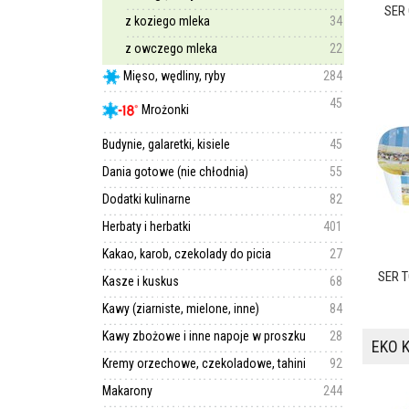
SER 
z koziego mleka
34
z owczego mleka
22
Mięso, wędliny, ryby
284
45
Mrożonki
Budynie, galaretki, kisiele
45
Dania gotowe (nie chłodnia)
55
Dodatki kulinarne
82
Herbaty i herbatki
401
Kakao, karob, czekolady do picia
27
SER 
Kasze i kuskus
68
Kawy (ziarniste, mielone, inne)
84
Kawy zbożowe i inne napoje w proszku
28
EKO K
Kremy orzechowe, czekoladowe, tahini
92
Makarony
244