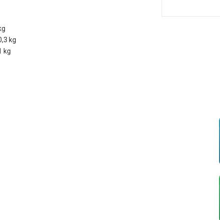
kg
0,3 kg
1 kg