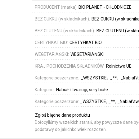
PRODUCENT (marka):
BIO PLANET - CHŁODNICZE
BEZ CUKRU (w składnikach):
BEZ CUKRU (w składnik
BEZ GLUTENU (w składnikach):
BEZ GLUTENU (w skła
CERTYFIKAT BIO:
CERTYFIKAT BIO
WEGETARIAŃSKI:
WEGETARIAŃSKI
KRAJ POCHODZENIA SKŁADNIKÓW:
Rolnictwo UE
Kategorie poszerzone:
_WSZYSTKIE
_**
_Nabiał\t
Kategorie:
Nabiał
\
twarogi, sery białe
Kategorie poszerzone:
_WSZYSTKIE
_**
_Nabiał\twa
Zgłoś błędne dane produktu
Dołożyliśmy wszelkich starań, aby powyższe dane był
podstawy do jakichkolwiek roszczeń.