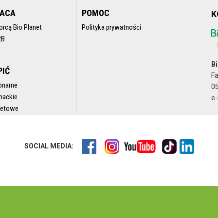
RACA
POMOC
K
orcą Bio Planet
Polityka prywatności
2B
Bi
PIĆ
F
onarne
05
nackie
e-
rnetowe
SOCIAL MEDIA: