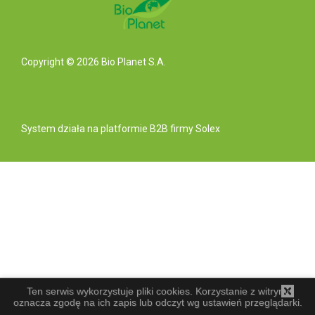
Copyright © 2026 Bio Planet S.A.
System działa na
platformie B2B
firmy Solex
Ten serwis wykorzystuje pliki cookies. Korzystanie z witryny
oznacza zgodę na ich zapis lub odczyt wg ustawień przeglądarki.