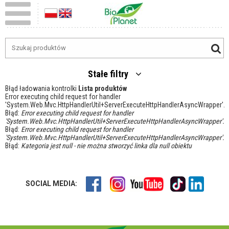
Stałe filtry
Błąd ładowania kontrolki
Lista produktów
Error executing child request for handler
'System.Web.Mvc.HttpHandlerUtil+ServerExecuteHttpHandlerAsyncWrapper'.
Błąd:
Error executing child request for handler
'System.Web.Mvc.HttpHandlerUtil+ServerExecuteHttpHandlerAsyncWrapper'.
Błąd:
Error executing child request for handler
'System.Web.Mvc.HttpHandlerUtil+ServerExecuteHttpHandlerAsyncWrapper'.
Błąd:
Kategoria jest null - nie można stworzyć linka dla null obiektu
SOCIAL MEDIA: