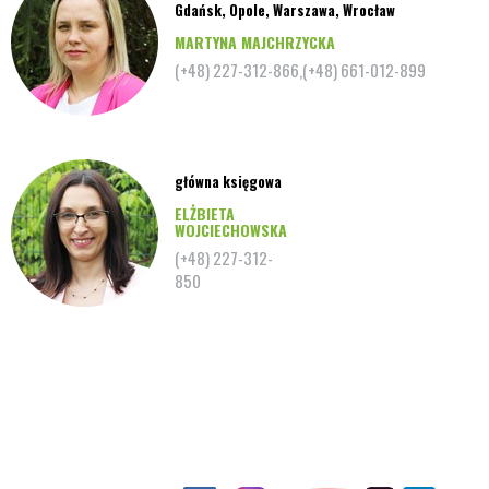
Gdańsk, Opole, Warszawa, Wrocław
MARTYNA MAJCHRZYCKA
(+48) 227-312-866,(+48) 661-012-899
główna księgowa
ELŻBIETA
WOJCIECHOWSKA
(+48) 227-312-
850