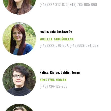
(+48) 227-312-870,(+48) 785-085-069
rozliczenia dostawców
WIOLETA ZAKOŚCIELNA
(+48) 222-070-307, (+48) 609-024-329
Kalisz, Kielce, Lublin, Toruń
KRYSTYNA NOWAK
(+48) 734-127-758