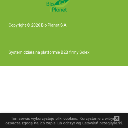
Copyright © 2026 Bio Planet S.A.
System działa na
platformie B2B
firmy Solex
Ten serwis wykorzystuje pliki cookies. Korzystanie z witryny
oznacza zgodę na ich zapis lub odczyt wg ustawień przeglądarki.