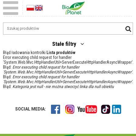
Stałe filtry
Błąd ładowania kontrolki
Lista produktów
Error executing child request for handler
'System.Web.Mvc.HttpHandlerUtil+ServerExecuteHttpHandlerAsyncWrapper'.
Błąd:
Error executing child request for handler
'System.Web.Mvc.HttpHandlerUtil+ServerExecuteHttpHandlerAsyncWrapper'.
Błąd:
Error executing child request for handler
'System.Web.Mvc.HttpHandlerUtil+ServerExecuteHttpHandlerAsyncWrapper'.
Błąd:
Kategoria jest null - nie można stworzyć linka dla null obiektu
SOCIAL MEDIA: